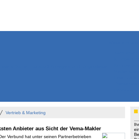
Weitere Inhalte
Nachrichten
Kurzmeldun
Kommentar
ssiers
Bücher
Extrablatt
Anzeigenmarkt
Originaltexte
Medienspieg
Leserbriefe
Themenspez
Podcasts
Vertrieb & Marketing
Ih
ksten Anbieter aus Sicht der Vema-Makler
ei
Be
 Der Verbund hat unter seinen Partnerbetrieben