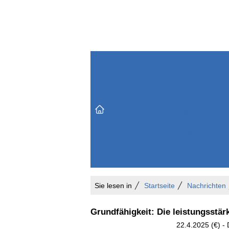
Themenbereiche
Versicherungen & Finanzen
Markt & Politik
Do
Vertrieb & Marketing
Unternehmen & Personen
Karriere & Mitarbeiter
Büro & Organisation
Sie lesen in
Startseite
Nachrichten
Grundfähigkeit: Die leistungsstär
22.4.2025 (€) -