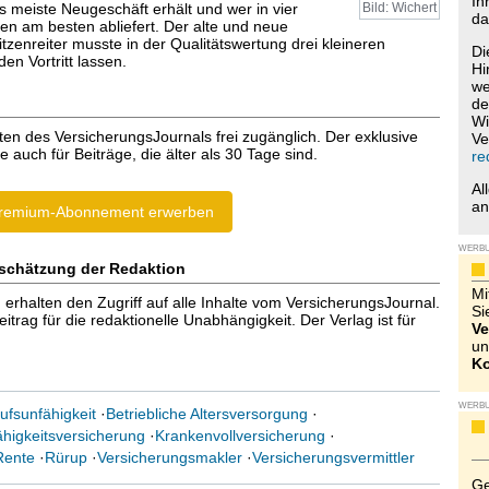
Ih
as meiste Neugeschäft erhält und wer in vier
Bild: Wichert
da
en am besten abliefert. Der alte und neue
zenreiter musste in der Qualitätswertung drei kleineren
Di
en Vortritt lassen.
Hi
we
de
Wi
ten des VersicherungsJournals frei zugänglich. Der exklusive
Ve
e auch für Beiträge, die älter als 30 Tage sind.
re
Al
a
remium-Abonnement erwerben
WERB
schätzung der Redaktion
Mi
halten den Zugriff auf alle Inhalte vom VersicherungsJournal.
Si
trag für die redaktionelle Unabhängigkeit. Der Verlag ist für
Ve
un
Ko
WERB
ufsunfähigkeit
·
Betriebliche Altersversorgung
·
higkeitsversicherung
·
Krankenvollversicherung
·
Rente
·
Rürup
·
Versicherungsmakler
·
Versicherungsvermittler
Ge