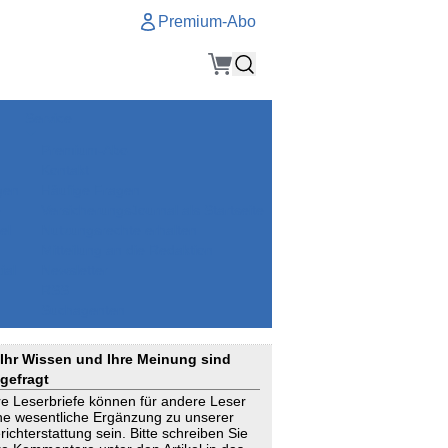
Premium-Abo
Service
Premium-Abo
Kontakt
gen
Häufige Fragen
e
VersicherungsJournal als Startseite
el
Nutzungsrechte erhalten
Mitteilung an die Redaktion
ial
Newsletter
RSS
Suchagenten
Ihr Wissen und Ihre Meinung sind
gefragt
re Leserbriefe können für andere Leser
ne wesentliche Ergänzung zu unserer
richterstattung sein. Bitte schreiben Sie