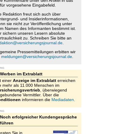
re Kommentare unter den Artikel in das
für vorgesehene Eingabefeld.
e Redaktion freut sich auch über
ntergrund- und Insiderinformationen,
nn sie nicht zur Veröffentlichung unter
m Namen des Informanten bestimmt ist.
r sichern unseren Lesern absolute
rtraulichkeit zu. Schreiben Sie bitte an
daktion@versicherungsjournal.de
.
lgemeine Pressemitteilungen erbitten wir
n
meldungen@versicherungsjournal.de
.
UNG
Werben im Extrablatt
t einer
Anzeige im Extrablatt
erreichen
e mehr als 11.000 Menschen im
rsicherungsvertrieb
, überwiegend
gebundene Vermittler. Über die
nditionen
informieren die
Mediadaten
.
UNG
Noch erfolgreicher Kundengespräche
führen
raten Sie in