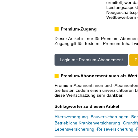
ermittelt, wer d
Leistungsaspekt
Neugeschäftsspit
Wettbewerbern d
Premium-Zugang
Dieser Artikel ist nur für Premium-Abonnen
Zugang gilt für Texte mit Premium-Inhalt wi
Login mit Premium-Abonnement
P
Premium-Abonnement auch als Wert
Premium-Abonnentinnen und -Abonnenten er
Sie leisten zudem einen unverzichtbaren Bei
diese Wertschätzung sehr dankbar.
Schlagwörter zu diesem Artikel
Altersversorgung
·
Bauversicherungen
·
Ber
Betriebliche Krankenversicherung
·
Grundfä
Lebensversicherung
·
Reiseversicherung
·