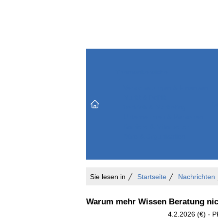
Themenbereiche
Versicherungen & Finanzen
Markt & Politik
Do
Vertrieb & Marketing
Unternehmen & Personen
Karriere & Mitarbeiter
Büro & Organisation
Sie lesen in
Startseite
Nachrichten
Warum mehr Wissen Beratung nic
4.2.2026 (€) - 