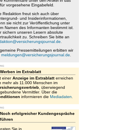
re Kommentare unter den Artikel in das
für vorgesehene Eingabefeld.
e Redaktion freut sich auch über
ntergrund- und Insiderinformationen,
nn sie nicht zur Veröffentlichung unter
m Namen des Informanten bestimmt ist.
r sichern unseren Lesern absolute
rtraulichkeit zu. Schreiben Sie bitte an
daktion@versicherungsjournal.de
.
lgemeine Pressemitteilungen erbitten wir
n
meldungen@versicherungsjournal.de
.
UNG
Werben im Extrablatt
t einer
Anzeige im Extrablatt
erreichen
e mehr als 11.000 Menschen im
rsicherungsvertrieb
, überwiegend
gebundene Vermittler. Über die
nditionen
informieren die
Mediadaten
.
UNG
Noch erfolgreicher Kundengespräche
führen
raten Sie in