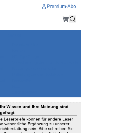
Premium-Abo
Service
Premium-Abo
Kontakt
gen
Häufige Fragen
e
VersicherungsJournal als Startseite
el
Nutzungsrechte erhalten
Mitteilung an die Redaktion
ial
Newsletter
RSS
Suchagenten
Ihr Wissen und Ihre Meinung sind
gefragt
re Leserbriefe können für andere Leser
ne wesentliche Ergänzung zu unserer
richterstattung sein. Bitte schreiben Sie