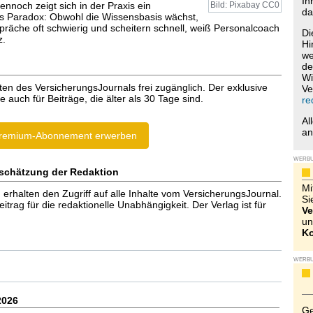
Ih
ennoch zeigt sich in der Praxis ein
Bild: Pixabay CC0
da
s Paradox: Obwohl die Wissensbasis wächst,
räche oft schwierig und scheitern schnell, weiß Personalcoach
Di
z.
Hi
we
de
Wi
ten des VersicherungsJournals frei zugänglich. Der exklusive
Ve
e auch für Beiträge, die älter als 30 Tage sind.
re
Al
a
remium-Abonnement erwerben
WERB
schätzung der Redaktion
Mi
halten den Zugriff auf alle Inhalte vom VersicherungsJournal.
Si
trag für die redaktionelle Unabhängigkeit. Der Verlag ist für
Ve
un
Ko
WERB
2026
Ge