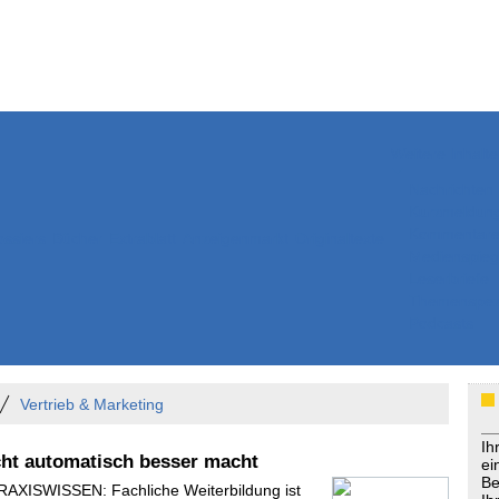
Weitere Inhalte
Nachrichten
Kurzmeldun
Kommentar
ssiers
Bücher
Extrablatt
Anzeigenmarkt
Originaltexte
Medienspieg
Leserbriefe
Themenspez
Podcasts
Vertrieb & Marketing
Ih
ht automatisch besser macht
ei
Be
PRAXISWISSEN: Fachliche Weiterbildung ist