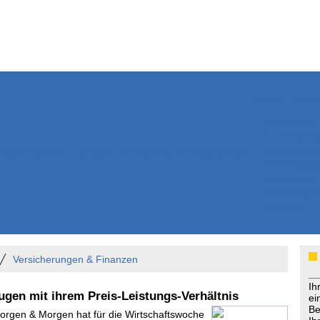
Weitere Inhalte
Nachrichten
Kurzmeldun
Kommentar
ssiers
Bücher
Extrablatt
Anzeigenmarkt
Originaltexte
Medienspieg
Leserbriefe
Themenspez
Podcasts
Versicherungen & Finanzen
Ih
ugen mit ihrem Preis-Leistungs-Verhältnis
ei
Be
Morgen & Morgen hat für die Wirtschaftswoche