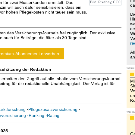
Ih
n für zwei Musterkunden ermittelt. Das
Bild: Pixabay, CC0
da
in will auch dafür sensibilisieren, dass ein
vor hohen Pflegekosten nicht teuer sein muss.
Di
Hi
we
de
ten des VersicherungsJournals frei zugänglich. Der exklusive
Wi
e auch für Beiträge, die älter als 30 Tage sind.
Ve
re
Al
remium-Abonnement erwerben
a
schätzung der Redaktion
WERB
halten den Zugriff auf alle Inhalte vom VersicherungsJournal.
Mi
trag für die redaktionelle Unabhängigkeit. Der Verlag ist für
Si
Ve
un
Ko
rktforschung
·
Pflegezusatzversicherung
·
WERB
nversicherung
·
Ranking
·
Rating
2025
Ge