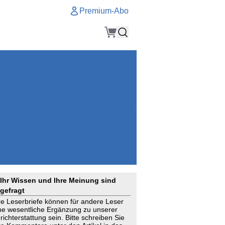
Premium-Abo
Service
Premium-Abo
Kontakt
gen
Häufige Fragen
e
VersicherungsJournal als Startseite
el
Nutzungsrechte erhalten
Mitteilung an die Redaktion
ial
Newsletter
RSS
Suchagenten
Ihr Wissen und Ihre Meinung sind
gefragt
re Leserbriefe können für andere Leser
ne wesentliche Ergänzung zu unserer
richterstattung sein. Bitte schreiben Sie