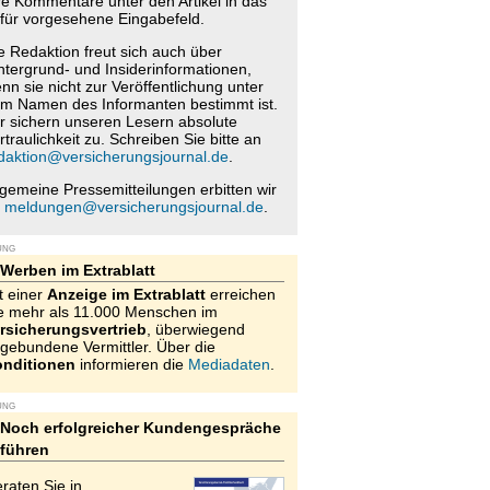
re Kommentare unter den Artikel in das
für vorgesehene Eingabefeld.
e Redaktion freut sich auch über
ntergrund- und Insiderinformationen,
nn sie nicht zur Veröffentlichung unter
m Namen des Informanten bestimmt ist.
r sichern unseren Lesern absolute
rtraulichkeit zu. Schreiben Sie bitte an
daktion@versicherungsjournal.de
.
lgemeine Pressemitteilungen erbitten wir
n
meldungen@versicherungsjournal.de
.
UNG
Werben im Extrablatt
t einer
Anzeige im Extrablatt
erreichen
e mehr als 11.000 Menschen im
rsicherungsvertrieb
, überwiegend
gebundene Vermittler. Über die
nditionen
informieren die
Mediadaten
.
UNG
Noch erfolgreicher Kundengespräche
führen
raten Sie in