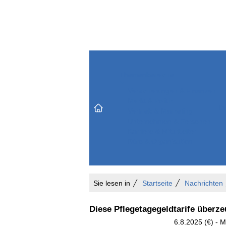
Themenbereiche
Versicherungen & Finanzen
Markt & Politik
Do
Vertrieb & Marketing
Unternehmen & Personen
Karriere & Mitarbeiter
Büro & Organisation
Sie lesen in
Startseite
Nachrichten
Diese Pflegetagegeldtarife überze
6.8.2025 (€) - 