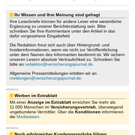
Ihr Wissen und Ihre Meinung sind gefragt
Ihre Leserbriefe können für andere Leser eine wesentliche
Ergänzung zu unserer Berichterstattung sein. Bitte
schreiben Sie Ihre Kommentare unter den Artikel in das
dafür vorgesehene Eingabefeld.
Die Redaktion freut sich auch über Hintergrund- und
Insiderinformationen, wenn sie nicht zur Veröffentlichung
unter dem Namen des Informanten bestimmt ist. Wir sichern
unseren Lesern absolute Vertraulichkeit zu. Schreiben Sie
bitte an
redaktion@versicherungsjournal.de
.
Allgemeine Pressemitteilungen erbitten wir an
meldungen@versicherungsjournal.de
.
WERBUNG
Werben im Extrablatt
Mit einer
Anzeige im Extrablatt
erreichen Sie mehr als
11.000 Menschen im
Versicherungsvertrieb
, überwiegend
ungebundene Vermittler. Über die
Konditionen
informieren
die
Mediadaten
.
WERBUNG
Noch erfolgreicher Kundengespräche führen