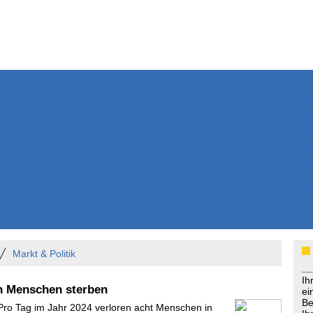
Weitere Inhalte
Nachrichten
Kurzmeldun
Kommentar
ssiers
Bücher
Extrablatt
Anzeigenmarkt
Originaltexte
Medienspieg
Leserbriefe
Themenspez
Podcasts
Markt & Politik
Ih
n Menschen sterben
ei
Be
 Pro Tag im Jahr 2024 verloren acht Menschen in