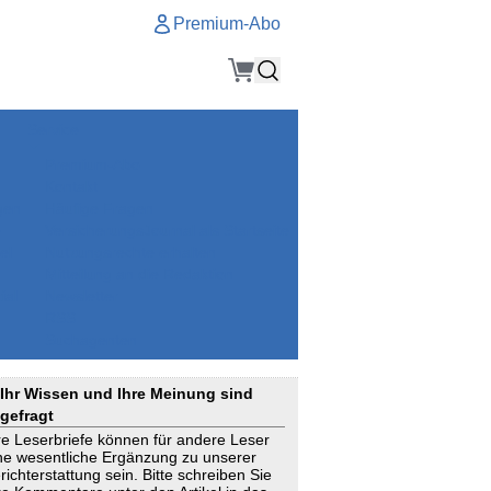
Premium-Abo
Service
Premium-Abo
Kontakt
gen
Häufige Fragen
e
VersicherungsJournal als Startseite
el
Nutzungsrechte erhalten
Mitteilung an die Redaktion
ial
Newsletter
RSS
Suchagenten
Ihr Wissen und Ihre Meinung sind
gefragt
re Leserbriefe können für andere Leser
ne wesentliche Ergänzung zu unserer
richterstattung sein. Bitte schreiben Sie