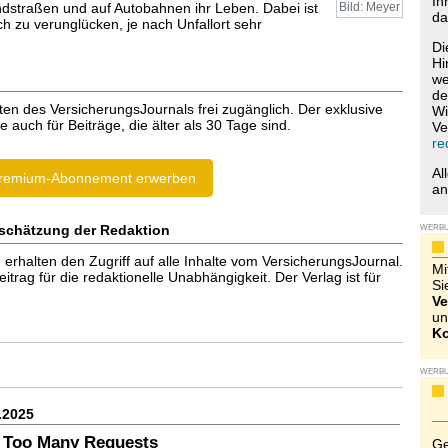
Ih
ndstraßen und auf Autobahnen ihr Leben. Dabei ist
Bild: Meyer
da
ich zu verunglücken, je nach Unfallort sehr
Di
Hi
we
de
ten des VersicherungsJournals frei zugänglich. Der exklusive
Wi
e auch für Beiträge, die älter als 30 Tage sind.
Ve
re
Al
remium-Abonnement erwerben
a
schätzung der Redaktion
WERB
halten den Zugriff auf alle Inhalte vom VersicherungsJournal.
Mi
trag für die redaktionelle Unabhängigkeit. Der Verlag ist für
Si
Ve
un
Ko
WERB
.2025
 Too Many Requests
Ge