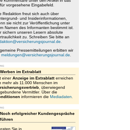
re Kommentare unter den Artikel in das
für vorgesehene Eingabefeld.
e Redaktion freut sich auch über
ntergrund- und Insiderinformationen,
nn sie nicht zur Veröffentlichung unter
m Namen des Informanten bestimmt ist.
r sichern unseren Lesern absolute
rtraulichkeit zu. Schreiben Sie bitte an
daktion@versicherungsjournal.de
.
lgemeine Pressemitteilungen erbitten wir
n
meldungen@versicherungsjournal.de
.
UNG
Werben im Extrablatt
t einer
Anzeige im Extrablatt
erreichen
e mehr als 11.000 Menschen im
rsicherungsvertrieb
, überwiegend
gebundene Vermittler. Über die
nditionen
informieren die
Mediadaten
.
UNG
Noch erfolgreicher Kundengespräche
führen
raten Sie in