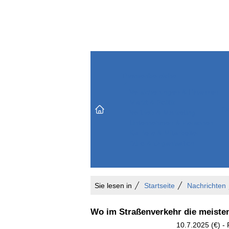
Themenbereiche
Versicherungen & Finanzen
Markt & Politik
Do
Vertrieb & Marketing
Unternehmen & Personen
Karriere & Mitarbeiter
Büro & Organisation
Sie lesen in
Startseite
Nachrichten
Wo im Straßenverkehr die meiste
10.7.2025 (€) -