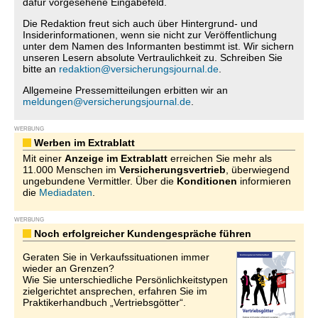
dafür vorgesehene Eingabefeld.
Die Redaktion freut sich auch über Hintergrund- und
Insiderinformationen, wenn sie nicht zur Veröffentlichung
unter dem Namen des Informanten bestimmt ist. Wir sichern
unseren Lesern absolute Vertraulichkeit zu. Schreiben Sie
bitte an
redaktion@versicherungsjournal.de
.
Allgemeine Pressemitteilungen erbitten wir an
meldungen@versicherungsjournal.de
.
WERBUNG
Werben im Extrablatt
Mit einer
Anzeige im Extrablatt
erreichen Sie mehr als
11.000 Menschen im
Versicherungsvertrieb
, überwiegend
ungebundene Vermittler. Über die
Konditionen
informieren
die
Mediadaten
.
WERBUNG
Noch erfolgreicher Kundengespräche führen
Geraten Sie in Verkaufssituationen immer
wieder an Grenzen?
Wie Sie unterschiedliche Persönlichkeitstypen
zielgerichtet ansprechen, erfahren Sie im
Praktikerhandbuch „Vertriebsgötter“.