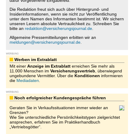
dafür vorgesehene Eingabefeld.
Die Redaktion freut sich auch über Hintergrund- und
Insiderinformationen, wenn sie nicht zur Veröffentlichung
unter dem Namen des Informanten bestimmt ist. Wir sichern
unseren Lesern absolute Vertraulichkeit zu. Schreiben Sie
bitte an
redaktion@versicherungsjournal.de
.
Allgemeine Pressemitteilungen erbitten wir an
meldungen@versicherungsjournal.de
.
WERBUNG
Werben im Extrablatt
Mit einer
Anzeige im Extrablatt
erreichen Sie mehr als
11.000 Menschen im
Versicherungsvertrieb
, überwiegend
ungebundene Vermittler. Über die
Konditionen
informieren
die
Mediadaten
.
WERBUNG
Noch erfolgreicher Kundengespräche führen
Geraten Sie in Verkaufssituationen immer wieder an
Grenzen?
Wie Sie unterschiedliche Persönlichkeitstypen zielgerichtet
ansprechen, erfahren Sie im Praktikerhandbuch
„Vertriebsgötter“.