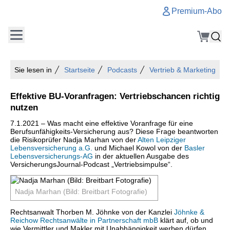
Premium-Abo
Sie lesen in
Startseite
Podcasts
Vertrieb & Marketing
Effektive BU-Voranfragen: Vertriebschancen richtig
nutzen
7.1.2021 – Was macht eine effektive Voranfrage für eine
Berufsunfähigkeits-Versicherung aus? Diese Frage beantworten
die Risikoprüfer Nadja Marhan von der
Alten Leipziger
Lebensversicherung a.G.
und Michael Kowol von der
Basler
Lebensversicherungs-AG
in der aktuellen Ausgabe des
VersicherungsJournal-Podcast „Vertriebsimpulse“.
Nadja Marhan (Bild: Breitbart Fotografie)
Rechtsanwalt Thorben M. Jöhnke von der Kanzlei
Jöhnke &
Reichow Rechtsanwälte in Partnerschaft mbB
klärt auf, ob und
wie Vermittler und Makler mit Unabhängigkeit werben dürfen.