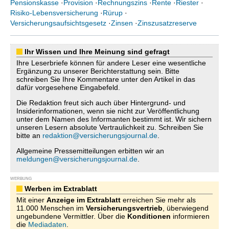
Pensionskasse
·
Provision
·
Rechnungszins
·
Rente
·
Riester
·
Risiko-Lebensversicherung
·
Rürup
·
Versicherungsaufsichtsgesetz
·
Zinsen
·
Zinszusatzreserve
Ihr Wissen und Ihre Meinung sind gefragt
Ihre Leserbriefe können für andere Leser eine wesentliche
Ergänzung zu unserer Berichterstattung sein. Bitte
schreiben Sie Ihre Kommentare unter den Artikel in das
dafür vorgesehene Eingabefeld.
Die Redaktion freut sich auch über Hintergrund- und
Insiderinformationen, wenn sie nicht zur Veröffentlichung
unter dem Namen des Informanten bestimmt ist. Wir sichern
unseren Lesern absolute Vertraulichkeit zu. Schreiben Sie
bitte an
redaktion@versicherungsjournal.de
.
Allgemeine Pressemitteilungen erbitten wir an
meldungen@versicherungsjournal.de
.
WERBUNG
Werben im Extrablatt
Mit einer
Anzeige im Extrablatt
erreichen Sie mehr als
11.000 Menschen im
Versicherungsvertrieb
, überwiegend
ungebundene Vermittler. Über die
Konditionen
informieren
die
Mediadaten
.