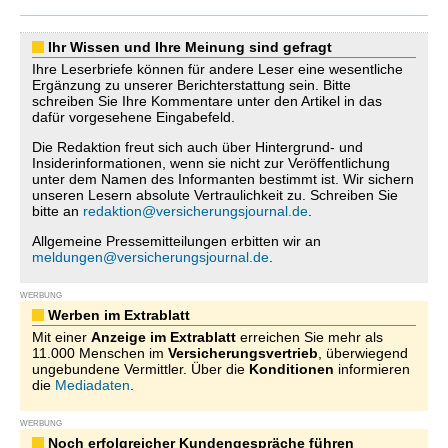
Ihr Wissen und Ihre Meinung sind gefragt
Ihre Leserbriefe können für andere Leser eine wesentliche
Ergänzung zu unserer Berichterstattung sein. Bitte
schreiben Sie Ihre Kommentare unter den Artikel in das
dafür vorgesehene Eingabefeld.
Die Redaktion freut sich auch über Hintergrund- und
Insiderinformationen, wenn sie nicht zur Veröffentlichung
unter dem Namen des Informanten bestimmt ist. Wir sichern
unseren Lesern absolute Vertraulichkeit zu. Schreiben Sie
bitte an
redaktion@versicherungsjournal.de
.
Allgemeine Pressemitteilungen erbitten wir an
meldungen@versicherungsjournal.de
.
WERBUNG
Werben im Extrablatt
Mit einer
Anzeige im Extrablatt
erreichen Sie mehr als
11.000 Menschen im
Versicherungsvertrieb
, überwiegend
ungebundene Vermittler. Über die
Konditionen
informieren
die
Mediadaten
.
WERBUNG
Noch erfolgreicher Kundengespräche führen