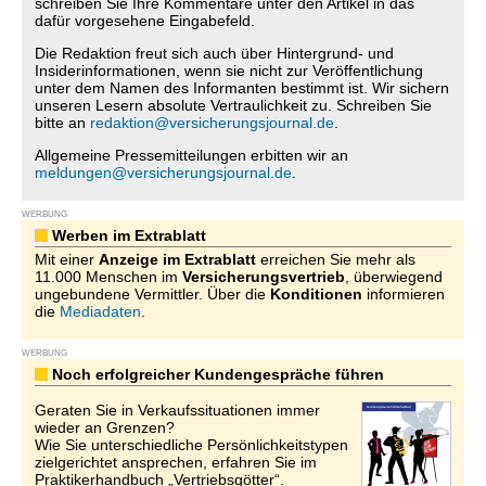
schreiben Sie Ihre Kommentare unter den Artikel in das
dafür vorgesehene Eingabefeld.
Die Redaktion freut sich auch über Hintergrund- und
Insiderinformationen, wenn sie nicht zur Veröffentlichung
unter dem Namen des Informanten bestimmt ist. Wir sichern
unseren Lesern absolute Vertraulichkeit zu. Schreiben Sie
bitte an
redaktion@versicherungsjournal.de
.
Allgemeine Pressemitteilungen erbitten wir an
meldungen@versicherungsjournal.de
.
WERBUNG
Werben im Extrablatt
Mit einer
Anzeige im Extrablatt
erreichen Sie mehr als
11.000 Menschen im
Versicherungsvertrieb
, überwiegend
ungebundene Vermittler. Über die
Konditionen
informieren
die
Mediadaten
.
WERBUNG
Noch erfolgreicher Kundengespräche führen
Geraten Sie in Verkaufssituationen immer
wieder an Grenzen?
Wie Sie unterschiedliche Persönlichkeitstypen
zielgerichtet ansprechen, erfahren Sie im
Praktikerhandbuch „Vertriebsgötter“.