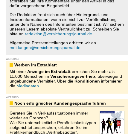
schreiben Sie Ihre Kommentare unter den Artikel in das
dafür vorgesehene Eingabefeld.
Die Redaktion freut sich auch über Hintergrund- und
Insiderinformationen, wenn sie nicht zur Veröffentlichung
unter dem Namen des Informanten bestimmt ist. Wir sichern
unseren Lesern absolute Vertraulichkeit zu. Schreiben Sie
bitte an
redaktion@versicherungsjournal.de
.
Allgemeine Pressemitteilungen erbitten wir an
meldungen@versicherungsjournal.de
.
WERBUNG
Werben im Extrablatt
Mit einer
Anzeige im Extrablatt
erreichen Sie mehr als
11.000 Menschen im
Versicherungsvertrieb
, überwiegend
ungebundene Vermittler. Über die
Konditionen
informieren
die
Mediadaten
.
WERBUNG
Noch erfolgreicher Kundengespräche führen
Geraten Sie in Verkaufssituationen immer
wieder an Grenzen?
Wie Sie unterschiedliche Persönlichkeitstypen
zielgerichtet ansprechen, erfahren Sie im
Praktikerhandbuch „Vertriebsgötter“.