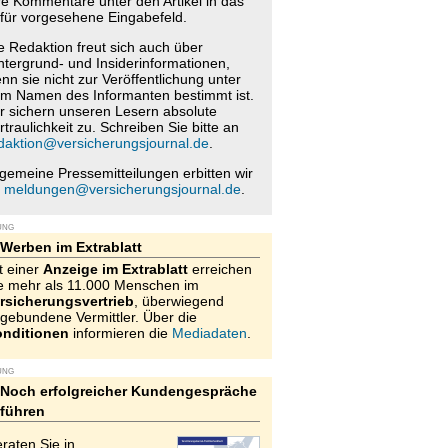
re Kommentare unter den Artikel in das
für vorgesehene Eingabefeld.
e Redaktion freut sich auch über
ntergrund- und Insiderinformationen,
nn sie nicht zur Veröffentlichung unter
m Namen des Informanten bestimmt ist.
r sichern unseren Lesern absolute
rtraulichkeit zu. Schreiben Sie bitte an
daktion@versicherungsjournal.de
.
lgemeine Pressemitteilungen erbitten wir
n
meldungen@versicherungsjournal.de
.
UNG
Werben im Extrablatt
t einer
Anzeige im Extrablatt
erreichen
e mehr als 11.000 Menschen im
rsicherungsvertrieb
, überwiegend
gebundene Vermittler. Über die
nditionen
informieren die
Mediadaten
.
UNG
Noch erfolgreicher Kundengespräche
führen
raten Sie in