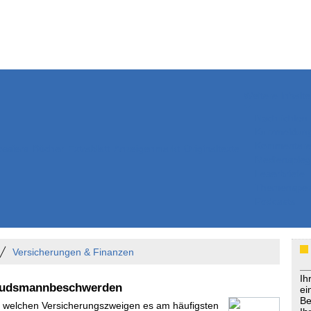
Weitere Inhalte
Nachrichten
Kurzmeldun
Kommentar
ssiers
Bücher
Extrablatt
Anzeigenmarkt
Originaltexte
Medienspieg
Leserbriefe
Themenspez
Podcasts
Versicherungen & Finanzen
Ih
mbudsmannbeschwerden
ei
Be
In welchen Versicherungszweigen es am häufigsten