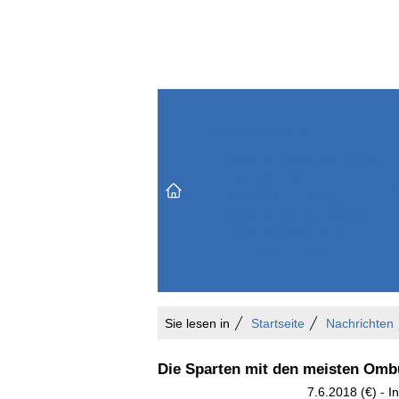
Themenbereiche
Versicherungen & Finanzen
Markt & Politik
Do
Vertrieb & Marketing
Unternehmen & Personen
Karriere & Mitarbeiter
Büro & Organisation
Sie lesen in
Startseite
Nachrichten
Die Sparten mit den meisten O
7.6.2018 (€) - 