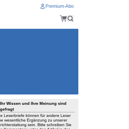
Premium-Abo
Service
Premium-Abo
Kontakt
gen
Häufige Fragen
e
VersicherungsJournal als Startseite
el
Nutzungsrechte erhalten
Mitteilung an die Redaktion
ial
Newsletter
RSS
Suchagenten
Ihr Wissen und Ihre Meinung sind
gefragt
re Leserbriefe können für andere Leser
ne wesentliche Ergänzung zu unserer
richterstattung sein. Bitte schreiben Sie