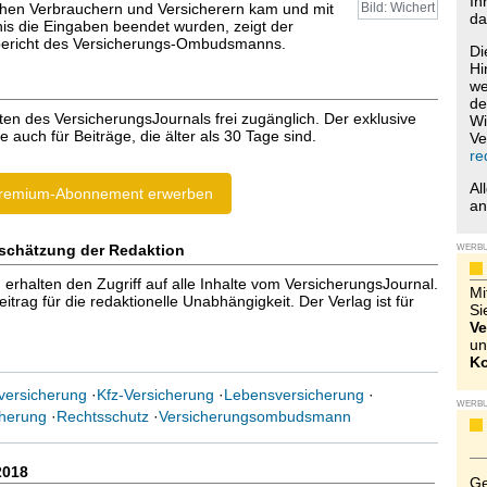
Ih
chen Verbrauchern und Versicherern kam und mit
Bild: Wichert
da
s die Eingaben beendet wurden, zeigt der
sbericht des Versicherungs-Ombudsmanns.
Di
Hi
we
de
ten des VersicherungsJournals frei zugänglich. Der exklusive
Wi
e auch für Beiträge, die älter als 30 Tage sind.
Ve
re
Al
remium-Abonnement erwerben
a
schätzung der Redaktion
WERB
halten den Zugriff auf alle Inhalte vom VersicherungsJournal.
Mi
trag für die redaktionelle Unabhängigkeit. Der Verlag ist für
Si
Ve
un
Ko
tversicherung
·
Kfz-Versicherung
·
Lebensversicherung
·
WERB
cherung
·
Rechtsschutz
·
Versicherungsombudsmann
2018
Ge