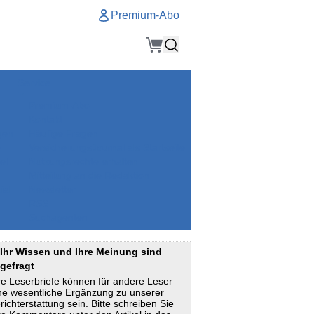
Premium-Abo
Service
Premium-Abo
Kontakt
gen
Häufige Fragen
e
VersicherungsJournal als Startseite
el
Nutzungsrechte erhalten
Mitteilung an die Redaktion
ial
Newsletter
RSS
Suchagenten
Ihr Wissen und Ihre Meinung sind
gefragt
re Leserbriefe können für andere Leser
ne wesentliche Ergänzung zu unserer
richterstattung sein. Bitte schreiben Sie