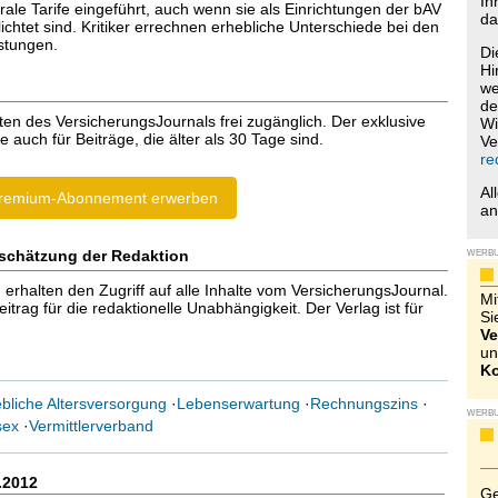
Ih
ale Tarife eingeführt, auch wenn sie als Einrichtungen der bAV
da
lichtet sind. Kritiker errechnen erhebliche Unterschiede bei den
istungen.
Di
Hi
we
de
ten des VersicherungsJournals frei zugänglich. Der exklusive
Wi
e auch für Beiträge, die älter als 30 Tage sind.
Ve
re
Al
remium-Abonnement erwerben
a
schätzung der Redaktion
WERB
halten den Zugriff auf alle Inhalte vom VersicherungsJournal.
Mi
trag für die redaktionelle Unabhängigkeit. Der Verlag ist für
Si
Ve
un
Ko
ebliche Altersversorgung
·
Lebenserwartung
·
Rechnungszins
·
WERB
sex
·
Vermittlerverband
.2012
Ge