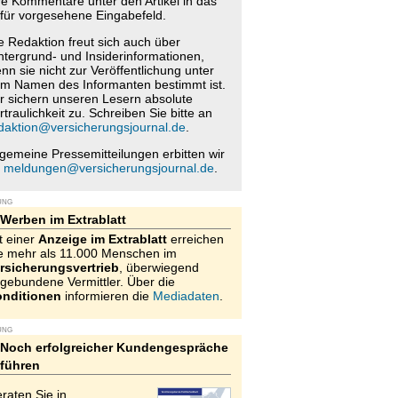
re Kommentare unter den Artikel in das
für vorgesehene Eingabefeld.
e Redaktion freut sich auch über
ntergrund- und Insiderinformationen,
nn sie nicht zur Veröffentlichung unter
m Namen des Informanten bestimmt ist.
r sichern unseren Lesern absolute
rtraulichkeit zu. Schreiben Sie bitte an
daktion@versicherungsjournal.de
.
lgemeine Pressemitteilungen erbitten wir
n
meldungen@versicherungsjournal.de
.
UNG
Werben im Extrablatt
t einer
Anzeige im Extrablatt
erreichen
e mehr als 11.000 Menschen im
rsicherungsvertrieb
, überwiegend
gebundene Vermittler. Über die
nditionen
informieren die
Mediadaten
.
UNG
Noch erfolgreicher Kundengespräche
führen
raten Sie in