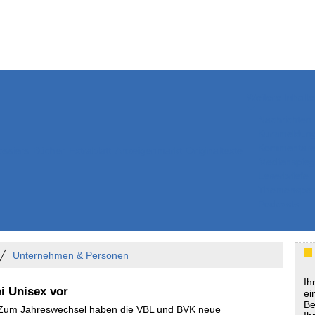
Weitere Inhalte
Nachrichten
Kurzmeldun
Kommentar
ssiers
Bücher
Extrablatt
Anzeigenmarkt
Originaltexte
Medienspieg
Leserbriefe
Themenspez
Podcasts
Unternehmen & Personen
Ih
i Unisex vor
ei
Be
- Zum Jahreswechsel haben die VBL und BVK neue