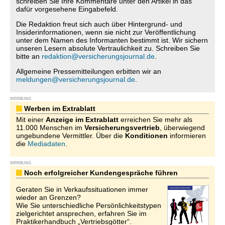
schreiben Sie Ihre Kommentare unter den Artikel in das
dafür vorgesehene Eingabefeld.
Die Redaktion freut sich auch über Hintergrund- und
Insiderinformationen, wenn sie nicht zur Veröffentlichung
unter dem Namen des Informanten bestimmt ist. Wir sichern
unseren Lesern absolute Vertraulichkeit zu. Schreiben Sie
bitte an
redaktion@versicherungsjournal.de
.
Allgemeine Pressemitteilungen erbitten wir an
meldungen@versicherungsjournal.de
.
WERBUNG
Werben im Extrablatt
Mit einer
Anzeige im Extrablatt
erreichen Sie mehr als
11.000 Menschen im
Versicherungsvertrieb
, überwiegend
ungebundene Vermittler. Über die
Konditionen
informieren
die
Mediadaten
.
WERBUNG
Noch erfolgreicher Kundengespräche führen
Geraten Sie in Verkaufssituationen immer
wieder an Grenzen?
Wie Sie unterschiedliche Persönlichkeitstypen
zielgerichtet ansprechen, erfahren Sie im
Praktikerhandbuch „Vertriebsgötter“.