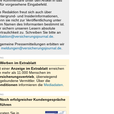
re Kommentare unter den Artikel in das
für vorgesehene Eingabefeld.
e Redaktion freut sich auch über
ntergrund- und Insiderinformationen,
nn sie nicht zur Veröffentlichung unter
m Namen des Informanten bestimmt ist.
r sichern unseren Lesern absolute
rtraulichkeit zu. Schreiben Sie bitte an
daktion@versicherungsjournal.de
.
lgemeine Pressemitteilungen erbitten wir
n
meldungen@versicherungsjournal.de
.
UNG
Werben im Extrablatt
t einer
Anzeige im Extrablatt
erreichen
e mehr als 11.000 Menschen im
rsicherungsvertrieb
, überwiegend
gebundene Vermittler. Über die
nditionen
informieren die
Mediadaten
.
UNG
Noch erfolgreicher Kundengespräche
führen
raten Sie in