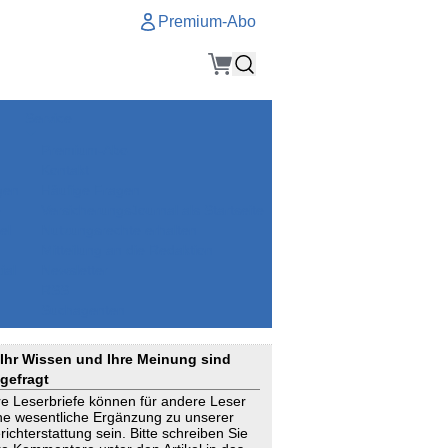
Premium-Abo
Service
Premium-Abo
Kontakt
gen
Häufige Fragen
e
VersicherungsJournal als Startseite
el
Nutzungsrechte erhalten
Mitteilung an die Redaktion
ial
Newsletter
RSS
Suchagenten
Ihr Wissen und Ihre Meinung sind
gefragt
re Leserbriefe können für andere Leser
ne wesentliche Ergänzung zu unserer
richterstattung sein. Bitte schreiben Sie