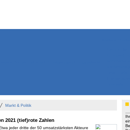
Weitere Inhalte
Nachrichten
Kurzmeldun
Kommentar
ssiers
Bücher
Extrablatt
Anzeigenmarkt
Originaltexte
Medienspieg
Leserbriefe
Themenspez
Podcasts
Markt & Politik
Ih
n 2021 (tief)rote Zahlen
ei
Be
Etwa jeder dritte der 50 umsatzstärksten Akteure