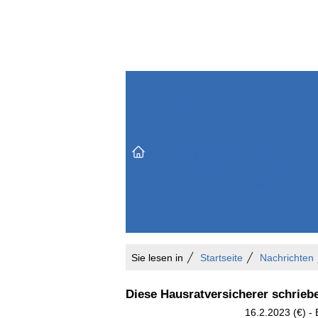
Themenbereiche
Versicherungen & Finanzen
Markt & Politik
Do
Vertrieb & Marketing
Unternehmen & Personen
Karriere & Mitarbeiter
Büro & Organisation
Sie lesen in
Startseite
Nachrichten
Diese Hausratversicherer schriebe
16.2.2023 (€) - 