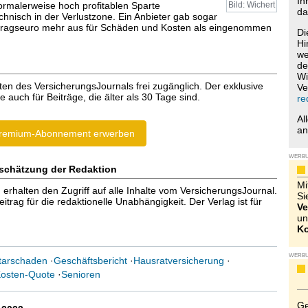
Ih
normalerweise hoch profitablen Sparte
Bild: Wichert
da
chnisch in der Verlustzone. Ein Anbieter gab sogar
itragseuro mehr aus für Schäden und Kosten als eingenommen
Di
Hi
we
de
Wi
ten des VersicherungsJournals frei zugänglich. Der exklusive
Ve
e auch für Beiträge, die älter als 30 Tage sind.
re
Al
a
remium-Abonnement erwerben
WERB
schätzung der Redaktion
Mi
halten den Zugriff auf alle Inhalte vom VersicherungsJournal.
Si
trag für die redaktionelle Unabhängigkeit. Der Verlag ist für
Ve
un
Ko
WERB
tarschaden
·
Geschäftsbericht
·
Hausratversicherung
·
osten-Quote
·
Senioren
Ge