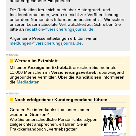
dafür vorgesehene Eingabefeld.
Die Redaktion freut sich auch über Hintergrund- und
Insiderinformationen, wenn sie nicht zur Veröffentlichung
unter dem Namen des Informanten bestimmt ist. Wir sichern
unseren Lesern absolute Vertraulichkeit zu. Schreiben Sie
bitte an
redaktion@versicherungsjournal.de
.
Allgemeine Pressemitteilungen erbitten wir an
meldungen@versicherungsjournal.de
.
WERBUNG
Werben im Extrablatt
Mit einer
Anzeige im Extrablatt
erreichen Sie mehr als
11.000 Menschen im
Versicherungsvertrieb
, überwiegend
ungebundene Vermittler. Über die
Konditionen
informieren
die
Mediadaten
.
WERBUNG
Noch erfolgreicher Kundengespräche führen
Geraten Sie in Verkaufssituationen immer
wieder an Grenzen?
Wie Sie unterschiedliche Persönlichkeitstypen
zielgerichtet ansprechen, erfahren Sie im
Praktikerhandbuch „Vertriebsgötter“.