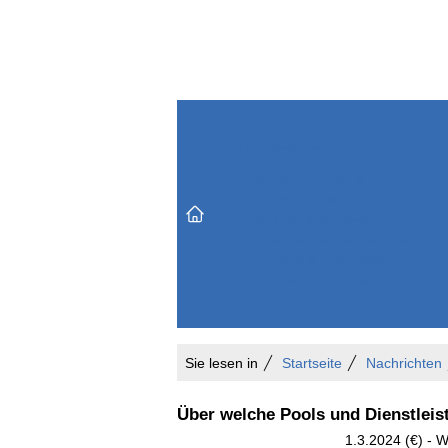
Themenbereiche
Versicherungen & Finanzen
Markt & Politik
Do
Vertrieb & Marketing
Unternehmen & Personen
Karriere & Mitarbeiter
Büro & Organisation
Sie lesen in
Startseite
Nachrichten
Über welche Pools und Dienstleis
1.3.2024 (€) - 