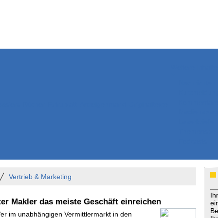
Weitere Inhalte
Nachrichten
Kurzmeldun
Kommentar
ssiers
Bücher
Extrablatt
Anzeigenmarkt
Originaltexte
Medienspieg
Leserbriefe
Themenspez
Podcasts
Vertrieb & Marketing
Ih
ter Makler das meiste Geschäft einreichen
ei
Be
Wer im unabhängigen Vermittlermarkt in den