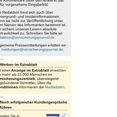
re Kommentare unter den Artikel in das
für vorgesehene Eingabefeld.
e Redaktion freut sich auch über
ntergrund- und Insiderinformationen,
nn sie nicht zur Veröffentlichung unter
m Namen des Informanten bestimmt ist.
r sichern unseren Lesern absolute
rtraulichkeit zu. Schreiben Sie bitte an
daktion@versicherungsjournal.de
.
lgemeine Pressemitteilungen erbitten wir
n
meldungen@versicherungsjournal.de
.
UNG
Werben im Extrablatt
t einer
Anzeige im Extrablatt
erreichen
e mehr als 11.000 Menschen im
rsicherungsvertrieb
, überwiegend
gebundene Vermittler. Über die
nditionen
informieren die
Mediadaten
.
UNG
Noch erfolgreicher Kundengespräche
führen
raten Sie in