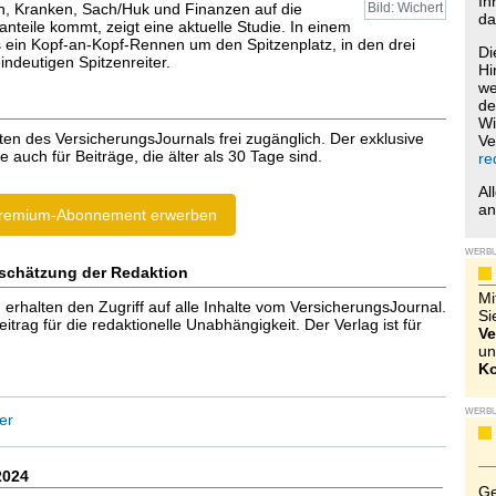
Ih
, Kranken, Sach/Huk und Finanzen auf die
Bild: Wichert
da
nteile kommt, zeigt eine aktuelle Studie. In einem
ein Kopf-an-Kopf-Rennen um den Spitzenplatz, in den drei
Di
ndeutigen Spitzenreiter.
Hi
we
de
Wi
ten des VersicherungsJournals frei zugänglich. Der exklusive
Ve
e auch für Beiträge, die älter als 30 Tage sind.
re
Al
a
remium-Abonnement erwerben
WERB
schätzung der Redaktion
Mi
halten den Zugriff auf alle Inhalte vom VersicherungsJournal.
Si
trag für die redaktionelle Unabhängigkeit. Der Verlag ist für
Ve
un
Ko
WERB
er
2024
Ge