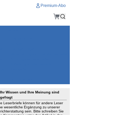
Premium-Abo
Service
Premium-Abo
Kontakt
gen
Häufige Fragen
e
VersicherungsJournal als Startseite
el
Nutzungsrechte erhalten
Mitteilung an die Redaktion
ial
Newsletter
RSS
Suchagenten
Ihr Wissen und Ihre Meinung sind
gefragt
re Leserbriefe können für andere Leser
ne wesentliche Ergänzung zu unserer
richterstattung sein. Bitte schreiben Sie