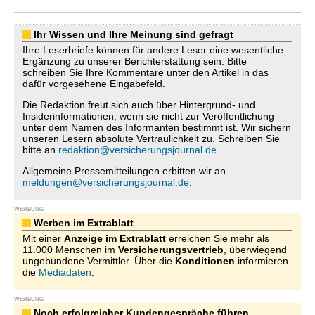
Ihr Wissen und Ihre Meinung sind gefragt
Ihre Leserbriefe können für andere Leser eine wesentliche
Ergänzung zu unserer Berichterstattung sein. Bitte
schreiben Sie Ihre Kommentare unter den Artikel in das
dafür vorgesehene Eingabefeld.
Die Redaktion freut sich auch über Hintergrund- und
Insiderinformationen, wenn sie nicht zur Veröffentlichung
unter dem Namen des Informanten bestimmt ist. Wir sichern
unseren Lesern absolute Vertraulichkeit zu. Schreiben Sie
bitte an
redaktion@versicherungsjournal.de
.
Allgemeine Pressemitteilungen erbitten wir an
meldungen@versicherungsjournal.de
.
WERBUNG
Werben im Extrablatt
Mit einer
Anzeige im Extrablatt
erreichen Sie mehr als
11.000 Menschen im
Versicherungsvertrieb
, überwiegend
ungebundene Vermittler. Über die
Konditionen
informieren
die
Mediadaten
.
WERBUNG
Noch erfolgreicher Kundengespräche führen