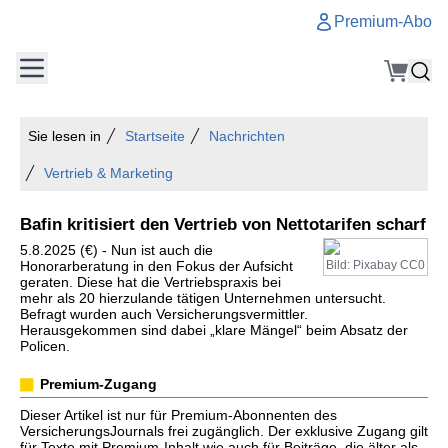
Premium-Abo
Sie lesen in
Startseite
Nachrichten
Vertrieb & Marketing
Bafin kritisiert den Vertrieb von Nettotarifen scharf
5.8.2025 (€) - Nun ist auch die
Honorarberatung in den Fokus der Aufsicht
Bild: Pixabay CC0
geraten. Diese hat die Vertriebspraxis bei
mehr als 20 hierzulande tätigen Unternehmen untersucht.
Befragt wurden auch Versicherungsvermittler.
Herausgekommen sind dabei „klare Mängel“ beim Absatz der
Policen.
Premium-Zugang
Dieser Artikel ist nur für Premium-Abonnenten des
VersicherungsJournals frei zugänglich. Der exklusive Zugang gilt
für Texte mit Premium-Inhalt wie auch für Beiträge, die älter als