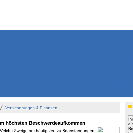
Weitere Inhalte
Nachrichten
Kurzmeldun
Kommentar
ssiers
Bücher
Extrablatt
Anzeigenmarkt
Originaltexte
Medienspieg
Leserbriefe
Themenspez
Podcasts
Versicherungen & Finanzen
Ih
em höchsten Beschwerdeaufkommen
ei
Be
- Welche Zweige am häufigsten zu Beanstandungen