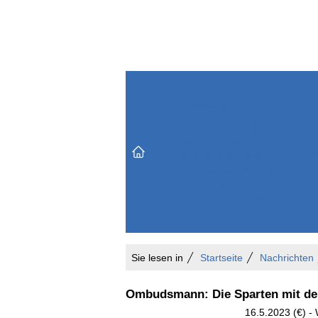
Themenbereiche
Versicherungen & Finanzen
Markt & Politik
Do
Vertrieb & Marketing
Unternehmen & Personen
Karriere & Mitarbeiter
Büro & Organisation
Sie lesen in
Startseite
Nachrichten
Ombudsmann: Die Sparten mit d
16.5.2023 (€) 