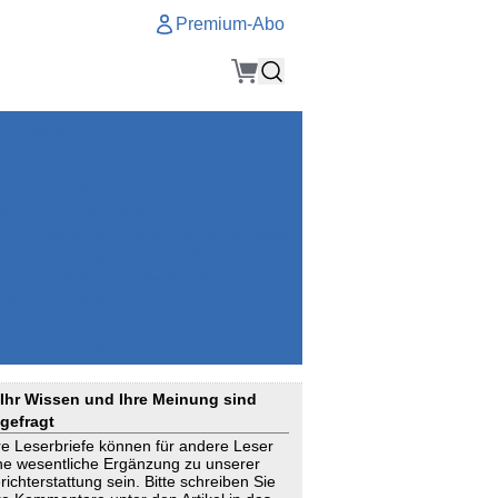
Premium-Abo
Service
Premium-Abo
Kontakt
gen
Häufige Fragen
e
VersicherungsJournal als Startseite
el
Nutzungsrechte erhalten
Mitteilung an die Redaktion
ial
Newsletter
RSS
Suchagenten
Ihr Wissen und Ihre Meinung sind
gefragt
re Leserbriefe können für andere Leser
ne wesentliche Ergänzung zu unserer
richterstattung sein. Bitte schreiben Sie