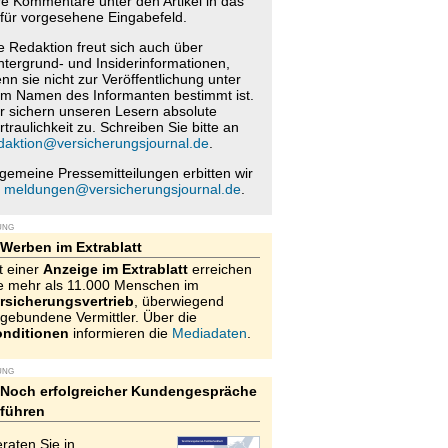
re Kommentare unter den Artikel in das
für vorgesehene Eingabefeld.
e Redaktion freut sich auch über
ntergrund- und Insiderinformationen,
nn sie nicht zur Veröffentlichung unter
m Namen des Informanten bestimmt ist.
r sichern unseren Lesern absolute
rtraulichkeit zu. Schreiben Sie bitte an
daktion@versicherungsjournal.de
.
lgemeine Pressemitteilungen erbitten wir
n
meldungen@versicherungsjournal.de
.
UNG
Werben im Extrablatt
t einer
Anzeige im Extrablatt
erreichen
e mehr als 11.000 Menschen im
rsicherungsvertrieb
, überwiegend
gebundene Vermittler. Über die
nditionen
informieren die
Mediadaten
.
UNG
Noch erfolgreicher Kundengespräche
führen
raten Sie in