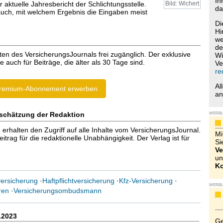
Ih
er aktuelle Jahresbericht der Schlichtungsstelle.
Bild: Wichert
da
auch, mit welchem Ergebnis die Eingaben meist
Di
Hi
we
de
ten des VersicherungsJournals frei zugänglich. Der exklusive
Wi
e auch für Beiträge, die älter als 30 Tage sind.
Ve
re
Al
remium-Abonnement erwerben
a
schätzung der Redaktion
WERB
halten den Zugriff auf alle Inhalte vom VersicherungsJournal.
Mi
trag für die redaktionelle Unabhängigkeit. Der Verlag ist für
Si
Ve
un
Ko
ersicherung
·
Haftpflichtversicherung
·
Kfz-Versicherung
·
WERB
ren
·
Versicherungsombudsmann
.2023
Ge