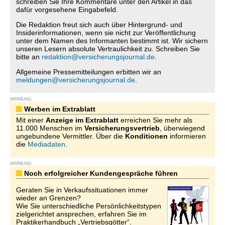
schreiben Sie Ihre Kommentare unter den Artikel in das
dafür vorgesehene Eingabefeld.
Die Redaktion freut sich auch über Hintergrund- und
Insiderinformationen, wenn sie nicht zur Veröffentlichung
unter dem Namen des Informanten bestimmt ist. Wir sichern
unseren Lesern absolute Vertraulichkeit zu. Schreiben Sie
bitte an
redaktion@versicherungsjournal.de
.
Allgemeine Pressemitteilungen erbitten wir an
meldungen@versicherungsjournal.de
.
WERBUNG
Werben im Extrablatt
Mit einer
Anzeige im Extrablatt
erreichen Sie mehr als
11.000 Menschen im
Versicherungsvertrieb
, überwiegend
ungebundene Vermittler. Über die
Konditionen
informieren
die
Mediadaten
.
WERBUNG
Noch erfolgreicher Kundengespräche führen
Geraten Sie in Verkaufssituationen immer
wieder an Grenzen?
Wie Sie unterschiedliche Persönlichkeitstypen
zielgerichtet ansprechen, erfahren Sie im
Praktikerhandbuch „Vertriebsgötter“.