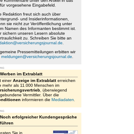
re Kommentare unter den Artikel in das
für vorgesehene Eingabefeld.
e Redaktion freut sich auch über
ntergrund- und Insiderinformationen,
nn sie nicht zur Veröffentlichung unter
m Namen des Informanten bestimmt ist.
r sichern unseren Lesern absolute
rtraulichkeit zu. Schreiben Sie bitte an
daktion@versicherungsjournal.de
.
lgemeine Pressemitteilungen erbitten wir
n
meldungen@versicherungsjournal.de
.
UNG
Werben im Extrablatt
t einer
Anzeige im Extrablatt
erreichen
e mehr als 11.000 Menschen im
rsicherungsvertrieb
, überwiegend
gebundene Vermittler. Über die
nditionen
informieren die
Mediadaten
.
UNG
Noch erfolgreicher Kundengespräche
führen
raten Sie in