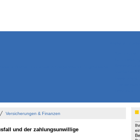
Weitere Inhalte
Nachrichten
Kurzmeldun
Kommentar
ssiers
Bücher
Extrablatt
Anzeigenmarkt
Originaltexte
Medienspieg
Leserbriefe
Themenspez
Podcasts
Versicherungen & Finanzen
Ih
sfall und der zahlungsunwillige
ei
Be