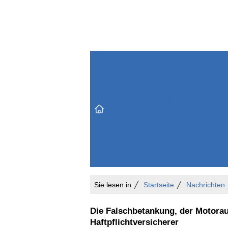
Themenbereiche
Versicherungen & Finanzen
Markt & Politik
Do
Vertrieb & Marketing
Unternehmen & Personen
Karriere & Mitarbeiter
Büro & Organisation
Sie lesen in
Startseite
Nachrichten
Die Falschbetankung, der Motorau
Haftpflichtversicherer