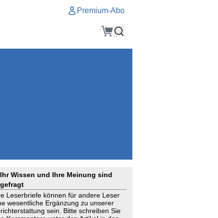
Premium-Abo
Service
Premium-Abo
Kontakt
gen
Häufige Fragen
e
VersicherungsJournal als Startseite
el
Nutzungsrechte erhalten
Mitteilung an die Redaktion
ial
Newsletter
RSS
Suchagenten
Ihr Wissen und Ihre Meinung sind
gefragt
re Leserbriefe können für andere Leser
ne wesentliche Ergänzung zu unserer
richterstattung sein. Bitte schreiben Sie