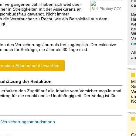
Ih
 Im vergangenen Jahr haben sich weit über
da
er in Streitigkeiten mit der Assekuranz an
Bild: Pixabay CC0
ngsombudsfrau gewandt. Nicht immer
Di
 die Verbraucher zu Recht, wie ein Beispielfall aus dem
Hi
igt.
we
de
Wi
Ve
re
ten des VersicherungsJournals frei zugänglich. Der exklusive
e auch für Beiträge, die älter als 30 Tage sind.
Al
a
remium-Abonnement erwerben
WERB
schätzung der Redaktion
Mi
Si
halten den Zugriff auf alle Inhalte vom VersicherungsJournal.
Ve
trag für die redaktionelle Unabhängigkeit. Der Verlag ist für
un
Ko
WERB
·
Versicherungsombudsmann
Ge