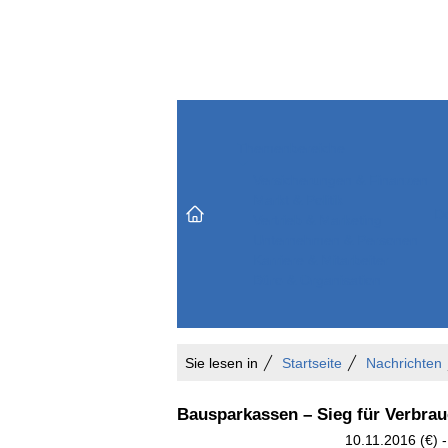
Themenbereiche
Versicherungen & Finanzen
Markt & Politik
Do
Vertrieb & Marketing
Unternehmen & Personen
Karriere & Mitarbeiter
Büro & Organisation
Sie lesen in
Startseite
Nachrichten
Bausparkassen – Sieg für Verbra
10.11.2016 (€)