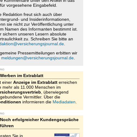
re Kommentare unter den Artikel in das
für vorgesehene Eingabefeld.
e Redaktion freut sich auch über
ntergrund- und Insiderinformationen,
nn sie nicht zur Veröffentlichung unter
m Namen des Informanten bestimmt ist.
r sichern unseren Lesern absolute
rtraulichkeit zu. Schreiben Sie bitte an
daktion@versicherungsjournal.de
.
lgemeine Pressemitteilungen erbitten wir
n
meldungen@versicherungsjournal.de
.
UNG
Werben im Extrablatt
t einer
Anzeige im Extrablatt
erreichen
e mehr als 11.000 Menschen im
rsicherungsvertrieb
, überwiegend
gebundene Vermittler. Über die
nditionen
informieren die
Mediadaten
.
UNG
Noch erfolgreicher Kundengespräche
führen
raten Sie in