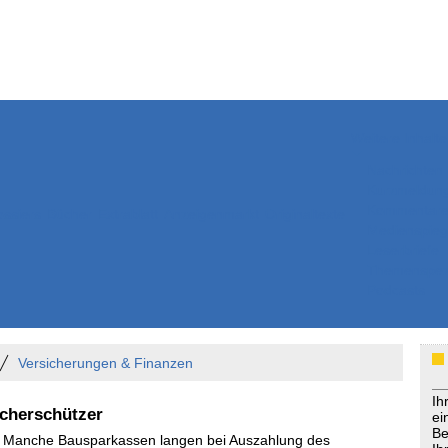
Weitere Inhalte
Nachrichten
Kurzmeldun
Kommentar
ssiers
Bücher
Extrablatt
Anzeigenmarkt
Originaltexte
Medienspieg
Leserbriefe
Themenspez
Podcasts
Versicherungen & Finanzen
Ih
ucherschützer
ei
Be
 - Manche Bausparkassen langen bei Auszahlung des