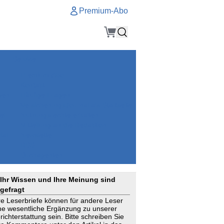
Premium-Abo
Service
Premium-Abo
Kontakt
gen
Häufige Fragen
e
VersicherungsJournal als Startseite
el
Nutzungsrechte erhalten
Mitteilung an die Redaktion
ial
Newsletter
RSS
Suchagenten
Ihr Wissen und Ihre Meinung sind
gefragt
re Leserbriefe können für andere Leser
ne wesentliche Ergänzung zu unserer
richterstattung sein. Bitte schreiben Sie