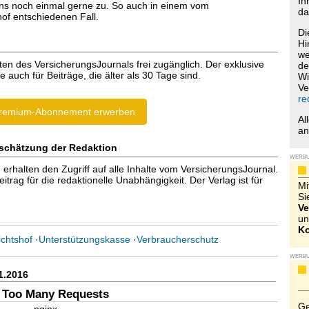
Ih
ns noch einmal gerne zu. So auch in einem vom
da
of entschiedenen Fall.
Di
Hi
we
ten des VersicherungsJournals frei zugänglich. Der exklusive
de
e auch für Beiträge, die älter als 30 Tage sind.
Wi
Ve
re
remium-Abonnement erwerben
Al
a
schätzung der Redaktion
WERB
halten den Zugriff auf alle Inhalte vom VersicherungsJournal.
trag für die redaktionelle Unabhängigkeit. Der Verlag ist für
Mi
Si
Ve
un
Ko
chtshof
·
Unterstützungskasse
·
Verbraucherschutz
WERB
1.2016
 Too Many Requests
Ge