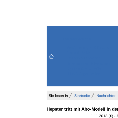
Themenbereiche
Versicherungen & Finanzen
Markt & Politik
Do
Vertrieb & Marketing
Unternehmen & Personen
Karriere & Mitarbeiter
Büro & Organisation
Sie lesen in
Startseite
Nachrichten
Hepster tritt mit Abo-Modell in de
1.11.2018 (€) - 