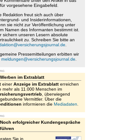
re Kommentare unter den Artikel in das
für vorgesehene Eingabefeld.
e Redaktion freut sich auch über
ntergrund- und Insiderinformationen,
nn sie nicht zur Veröffentlichung unter
m Namen des Informanten bestimmt ist.
r sichern unseren Lesern absolute
rtraulichkeit zu. Schreiben Sie bitte an
daktion@versicherungsjournal.de
.
lgemeine Pressemitteilungen erbitten wir
n
meldungen@versicherungsjournal.de
.
UNG
Werben im Extrablatt
t einer
Anzeige im Extrablatt
erreichen
e mehr als 11.000 Menschen im
rsicherungsvertrieb
, überwiegend
gebundene Vermittler. Über die
nditionen
informieren die
Mediadaten
.
UNG
Noch erfolgreicher Kundengespräche
führen
raten Sie in