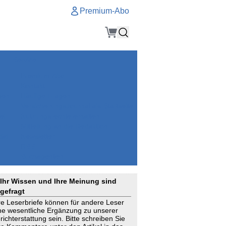
Premium-Abo
Service
Premium-Abo
Kontakt
gen
Häufige Fragen
e
VersicherungsJournal als Startseite
el
Nutzungsrechte erhalten
Mitteilung an die Redaktion
ial
Newsletter
RSS
Suchagenten
Ihr Wissen und Ihre Meinung sind
gefragt
re Leserbriefe können für andere Leser
ne wesentliche Ergänzung zu unserer
richterstattung sein. Bitte schreiben Sie