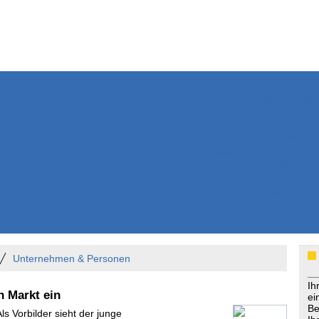
Weitere Inhalte
Nachrichten
Kurzmeldun
Kommentar
ssiers
Bücher
Extrablatt
Anzeigenmarkt
Originaltexte
Medienspieg
Leserbriefe
Themenspez
Podcasts
Unternehmen & Personen
Ih
n Markt ein
ei
Be
Als Vorbilder sieht der junge