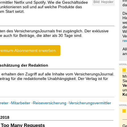
Ih
mittler Netfix und Spotify. Wie die Geschäftsidee
Bild: Hepster
da
unktionieren soll und auf welche Produkte das
 Start setzt.
Di
Hi
we
de
ten des VersicherungsJournals frei zugänglich. Der exklusive
Wi
e auch für Beiträge, die älter als 30 Tage sind.
Ve
re
Al
remium-Abonnement erwerben
a
schätzung der Redaktion
WERB
halten den Zugriff auf alle Inhalte vom VersicherungsJournal.
Mi
trag für die redaktionelle Unabhängigkeit. Der Verlag ist für
Si
Ve
un
Ko
reter
·
Mitarbeiter
·
Reiseversicherung
·
Versicherungsvermittler
WERB
.2018
 Too Many Requests
Ge