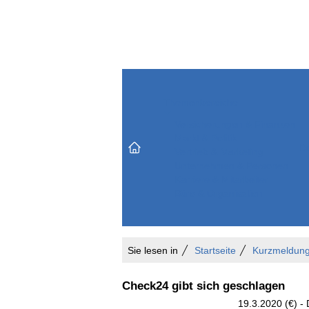
Themenbereiche
Versicherungen & Finanzen
Markt & Politik
Do
Vertrieb & Marketing
Unternehmen & Personen
Karriere & Mitarbeiter
Büro & Organisation
Sie lesen in
Startseite
Kurzmeldun
Check24 gibt sich geschlagen
19.3.2020 (€) -