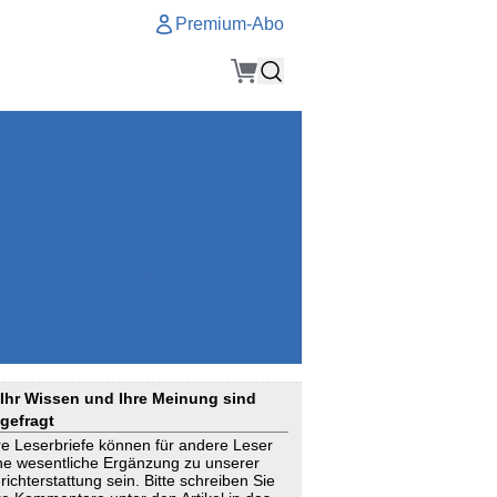
Premium-Abo
Service
Premium-Abo
Kontakt
gen
Häufige Fragen
e
VersicherungsJournal als Startseite
el
Nutzungsrechte erhalten
Mitteilung an die Redaktion
ial
Newsletter
RSS
Suchagenten
Ihr Wissen und Ihre Meinung sind
gefragt
re Leserbriefe können für andere Leser
ne wesentliche Ergänzung zu unserer
richterstattung sein. Bitte schreiben Sie