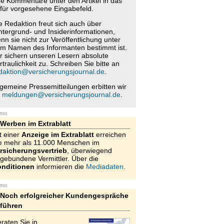
re Kommentare unter den Artikel in das
für vorgesehene Eingabefeld.
e Redaktion freut sich auch über
ntergrund- und Insiderinformationen,
nn sie nicht zur Veröffentlichung unter
m Namen des Informanten bestimmt ist.
r sichern unseren Lesern absolute
rtraulichkeit zu. Schreiben Sie bitte an
daktion@versicherungsjournal.de
.
lgemeine Pressemitteilungen erbitten wir
n
meldungen@versicherungsjournal.de
.
UNG
Werben im Extrablatt
t einer
Anzeige im Extrablatt
erreichen
e mehr als 11.000 Menschen im
rsicherungsvertrieb
, überwiegend
gebundene Vermittler. Über die
nditionen
informieren die
Mediadaten
.
UNG
Noch erfolgreicher Kundengespräche
führen
raten Sie in