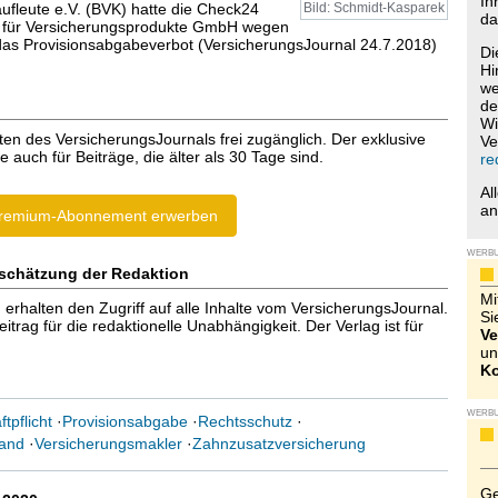
Ih
ufleute e.V. (BVK) hatte die Check24
Bild: Schmidt-Kasparek
da
l für Versicherungsprodukte GmbH wegen
as Provisionsabgabeverbot (VersicherungsJournal 24.7.2018)
Di
Hi
we
de
Wi
ten des VersicherungsJournals frei zugänglich. Der exklusive
Ve
e auch für Beiträge, die älter als 30 Tage sind.
re
Al
a
remium-Abonnement erwerben
WERB
schätzung der Redaktion
Mi
halten den Zugriff auf alle Inhalte vom VersicherungsJournal.
Si
trag für die redaktionelle Unabhängigkeit. Der Verlag ist für
Ve
un
Ko
WERB
ftpflicht
·
Provisionsabgabe
·
Rechtsschutz
·
band
·
Versicherungsmakler
·
Zahnzusatzversicherung
Ge