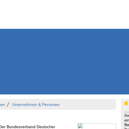
Weitere Inhalte
Nachrichten
Kurzmeldun
Kommentar
ssiers
Bücher
Extrablatt
Anzeigenmarkt
Originaltexte
Medienspieg
Leserbriefe
Themenspez
Podcasts
gen
Unternehmen & Personen
Ih
ei
Be
 Der Bundesverband Deutscher