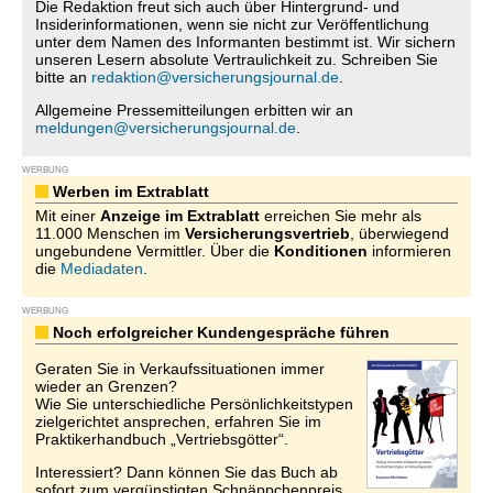
Die Redaktion freut sich auch über Hintergrund- und
Insiderinformationen, wenn sie nicht zur Veröffentlichung
unter dem Namen des Informanten bestimmt ist. Wir sichern
unseren Lesern absolute Vertraulichkeit zu. Schreiben Sie
bitte an
redaktion@versicherungsjournal.de
.
Allgemeine Pressemitteilungen erbitten wir an
meldungen@versicherungsjournal.de
.
WERBUNG
Werben im Extrablatt
Mit einer
Anzeige im Extrablatt
erreichen Sie mehr als
11.000 Menschen im
Versicherungsvertrieb
, überwiegend
ungebundene Vermittler. Über die
Konditionen
informieren
die
Mediadaten
.
WERBUNG
Noch erfolgreicher Kundengespräche führen
Geraten Sie in Verkaufssituationen immer
wieder an Grenzen?
Wie Sie unterschiedliche Persönlichkeitstypen
zielgerichtet ansprechen, erfahren Sie im
Praktikerhandbuch „Vertriebsgötter“.
Interessiert? Dann können Sie das Buch ab
sofort zum vergünstigten Schnäppchenpreis