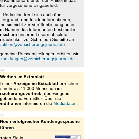
re Kommentare unter den Artikel in das
für vorgesehene Eingabefeld.
e Redaktion freut sich auch über
ntergrund- und Insiderinformationen,
nn sie nicht zur Veröffentlichung unter
m Namen des Informanten bestimmt ist.
r sichern unseren Lesern absolute
rtraulichkeit zu. Schreiben Sie bitte an
daktion@versicherungsjournal.de
.
lgemeine Pressemitteilungen erbitten wir
n
meldungen@versicherungsjournal.de
.
UNG
Werben im Extrablatt
t einer
Anzeige im Extrablatt
erreichen
e mehr als 11.000 Menschen im
rsicherungsvertrieb
, überwiegend
gebundene Vermittler. Über die
nditionen
informieren die
Mediadaten
.
UNG
Noch erfolgreicher Kundengespräche
führen
raten Sie in