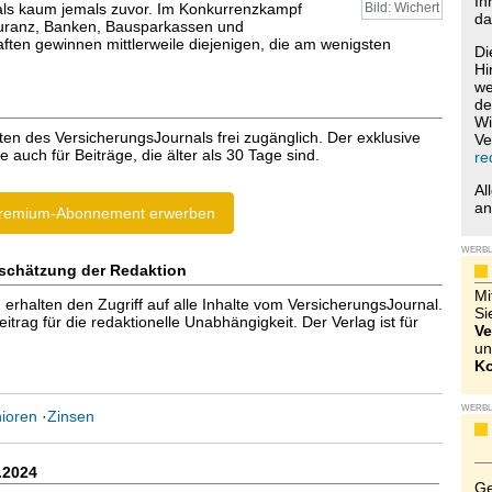
Ih
als kaum jemals zuvor. Im Konkurrenzkampf
Bild: Wichert
da
uranz, Banken, Bausparkassen und
ften gewinnen mittlerweile diejenigen, die am wenigsten
Di
Hi
we
de
Wi
ten des VersicherungsJournals frei zugänglich. Der exklusive
Ve
e auch für Beiträge, die älter als 30 Tage sind.
re
Al
a
remium-Abonnement erwerben
WERB
schätzung der Redaktion
Mi
halten den Zugriff auf alle Inhalte vom VersicherungsJournal.
Si
trag für die redaktionelle Unabhängigkeit. Der Verlag ist für
Ve
un
Ko
WERB
ioren
·
Zinsen
.2024
Ge