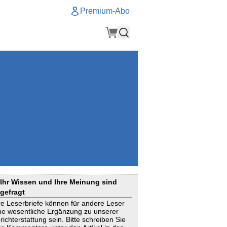
Premium-Abo
Service
Premium-Abo
Kontakt
gen
Häufige Fragen
e
VersicherungsJournal als Startseite
el
Nutzungsrechte erhalten
Mitteilung an die Redaktion
ial
Newsletter
RSS
Suchagenten
Ihr Wissen und Ihre Meinung sind
gefragt
re Leserbriefe können für andere Leser
ne wesentliche Ergänzung zu unserer
richterstattung sein. Bitte schreiben Sie