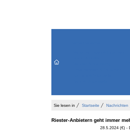
Themenbereiche
Versicherungen & Finanzen
Markt & Politik
Do
Vertrieb & Marketing
Unternehmen & Personen
Karriere & Mitarbeiter
Büro & Organisation
Sie lesen in
Startseite
Nachrichten
Riester-Anbietern geht immer meh
28.5.2024 (€) - 