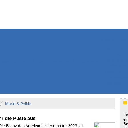
Weitere Inhalte
Nachrichten
Kurzmeldun
Kommentar
ssiers
Bücher
Extrablatt
Anzeigenmarkt
Originaltexte
Medienspieg
Leserbriefe
Themenspez
Podcasts
Markt & Politik
Ih
r die Puste aus
ei
Be
Die Bilanz des Arbeitsministeriums für 2023 fällt