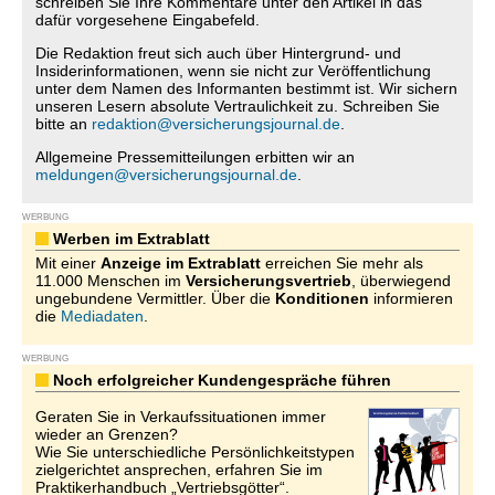
schreiben Sie Ihre Kommentare unter den Artikel in das
dafür vorgesehene Eingabefeld.
Die Redaktion freut sich auch über Hintergrund- und
Insiderinformationen, wenn sie nicht zur Veröffentlichung
unter dem Namen des Informanten bestimmt ist. Wir sichern
unseren Lesern absolute Vertraulichkeit zu. Schreiben Sie
bitte an
redaktion@versicherungsjournal.de
.
Allgemeine Pressemitteilungen erbitten wir an
meldungen@versicherungsjournal.de
.
WERBUNG
Werben im Extrablatt
Mit einer
Anzeige im Extrablatt
erreichen Sie mehr als
11.000 Menschen im
Versicherungsvertrieb
, überwiegend
ungebundene Vermittler. Über die
Konditionen
informieren
die
Mediadaten
.
WERBUNG
Noch erfolgreicher Kundengespräche führen
Geraten Sie in Verkaufssituationen immer
wieder an Grenzen?
Wie Sie unterschiedliche Persönlichkeitstypen
zielgerichtet ansprechen, erfahren Sie im
Praktikerhandbuch „Vertriebsgötter“.