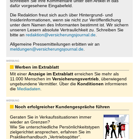
schreiben Sie Ihre Kommentare unter den Artikel in das
dafür vorgesehene Eingabefeld.
Die Redaktion freut sich auch über Hintergrund- und
Insiderinformationen, wenn sie nicht zur Veröffentlichung
unter dem Namen des Informanten bestimmt ist. Wir sichern
unseren Lesern absolute Vertraulichkeit zu. Schreiben Sie
bitte an
redaktion@versicherungsjournal.de
.
Allgemeine Pressemitteilungen erbitten wir an
meldungen@versicherungsjournal.de
.
WERBUNG
Werben im Extrablatt
Mit einer
Anzeige im Extrablatt
erreichen Sie mehr als
11.000 Menschen im
Versicherungsvertrieb
, überwiegend
ungebundene Vermittler. Über die
Konditionen
informieren
die
Mediadaten
.
WERBUNG
Noch erfolgreicher Kundengespräche führen
Geraten Sie in Verkaufssituationen immer
wieder an Grenzen?
Wie Sie unterschiedliche Persönlichkeitstypen
zielgerichtet ansprechen, erfahren Sie im
Praktikerhandbuch „Vertriebsgötter“.