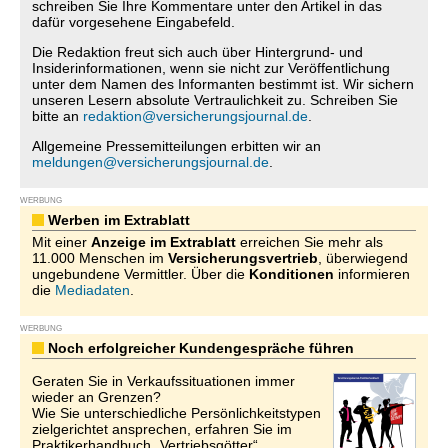
schreiben Sie Ihre Kommentare unter den Artikel in das
dafür vorgesehene Eingabefeld.
Die Redaktion freut sich auch über Hintergrund- und
Insiderinformationen, wenn sie nicht zur Veröffentlichung
unter dem Namen des Informanten bestimmt ist. Wir sichern
unseren Lesern absolute Vertraulichkeit zu. Schreiben Sie
bitte an
redaktion@versicherungsjournal.de
.
Allgemeine Pressemitteilungen erbitten wir an
meldungen@versicherungsjournal.de
.
WERBUNG
Werben im Extrablatt
Mit einer
Anzeige im Extrablatt
erreichen Sie mehr als
11.000 Menschen im
Versicherungsvertrieb
, überwiegend
ungebundene Vermittler. Über die
Konditionen
informieren
die
Mediadaten
.
WERBUNG
Noch erfolgreicher Kundengespräche führen
Geraten Sie in Verkaufssituationen immer
wieder an Grenzen?
Wie Sie unterschiedliche Persönlichkeitstypen
zielgerichtet ansprechen, erfahren Sie im
Praktikerhandbuch „Vertriebsgötter“.