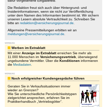
dafür vorgesehene Eingabefeld.
Die Redaktion freut sich auch über Hintergrund- und
Insiderinformationen, wenn sie nicht zur Veröffentlichung
unter dem Namen des Informanten bestimmt ist. Wir sichern
unseren Lesern absolute Vertraulichkeit zu. Schreiben Sie
bitte an
redaktion@versicherungsjournal.de
.
Allgemeine Pressemitteilungen erbitten wir an
meldungen@versicherungsjournal.de
.
WERBUNG
Werben im Extrablatt
Mit einer
Anzeige im Extrablatt
erreichen Sie mehr als
11.000 Menschen im
Versicherungsvertrieb
, überwiegend
ungebundene Vermittler. Über die
Konditionen
informieren
die
Mediadaten
.
WERBUNG
Noch erfolgreicher Kundengespräche führen
Geraten Sie in Verkaufssituationen immer
wieder an Grenzen?
Wie Sie unterschiedliche Persönlichkeitstypen
zielgerichtet ansprechen, erfahren Sie im
Praktikerhandbuch „Vertriebsgötter“.