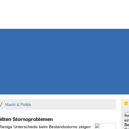
Weitere Inhalte
Nachrichten
Kurzmeldun
Kommentar
ssiers
Bücher
Extrablatt
Anzeigenmarkt
Originaltexte
Medienspieg
Leserbriefe
Themenspez
Podcasts
Markt & Politik
Ih
rößten Stornoproblemen
ei
Be
 Riesige Unterschiede beim Bestandsstorno zeigen