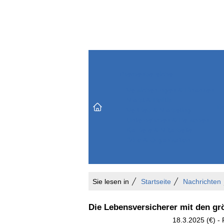
Themenbereiche
Versicherungen & Finanzen
Markt & Politik
Do
Vertrieb & Marketing
Unternehmen & Personen
Karriere & Mitarbeiter
Büro & Organisation
Sie lesen in
Startseite
Nachrichten
Die Lebensversicherer mit den g
18.3.2025 (€) -