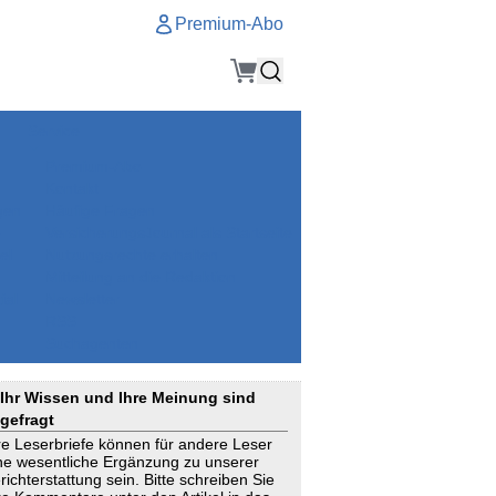
Premium-Abo
Service
Premium-Abo
Kontakt
gen
Häufige Fragen
e
VersicherungsJournal als Startseite
el
Nutzungsrechte erhalten
Mitteilung an die Redaktion
ial
Newsletter
RSS
Suchagenten
Ihr Wissen und Ihre Meinung sind
gefragt
re Leserbriefe können für andere Leser
ne wesentliche Ergänzung zu unserer
richterstattung sein. Bitte schreiben Sie