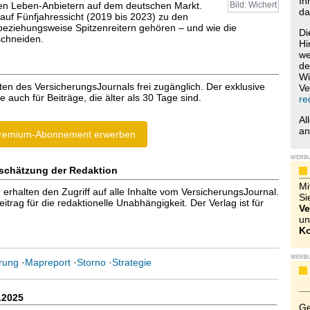
Ih
en Leben-Anbietern auf dem deutschen Markt.
Bild: Wichert
da
auf Fünfjahressicht (2019 bis 2023) zu den
 beziehungsweise Spitzenreitern gehören – und wie die
Di
schneiden.
Hi
we
de
Wi
ten des VersicherungsJournals frei zugänglich. Der exklusive
Ve
e auch für Beiträge, die älter als 30 Tage sind.
re
Al
a
remium-Abonnement erwerben
WERB
schätzung der Redaktion
Mi
halten den Zugriff auf alle Inhalte vom VersicherungsJournal.
Si
trag für die redaktionelle Unabhängigkeit. Der Verlag ist für
Ve
un
Ko
WERB
rung
·
Mapreport
·
Storno
·
Strategie
.2025
Ge