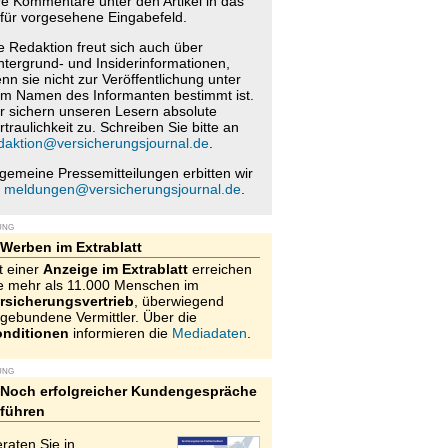
re Kommentare unter den Artikel in das
für vorgesehene Eingabefeld.
e Redaktion freut sich auch über
ntergrund- und Insiderinformationen,
nn sie nicht zur Veröffentlichung unter
m Namen des Informanten bestimmt ist.
r sichern unseren Lesern absolute
rtraulichkeit zu. Schreiben Sie bitte an
daktion@versicherungsjournal.de
.
lgemeine Pressemitteilungen erbitten wir
n
meldungen@versicherungsjournal.de
.
UNG
Werben im Extrablatt
t einer
Anzeige im Extrablatt
erreichen
e mehr als 11.000 Menschen im
rsicherungsvertrieb
, überwiegend
gebundene Vermittler. Über die
nditionen
informieren die
Mediadaten
.
UNG
Noch erfolgreicher Kundengespräche
führen
raten Sie in