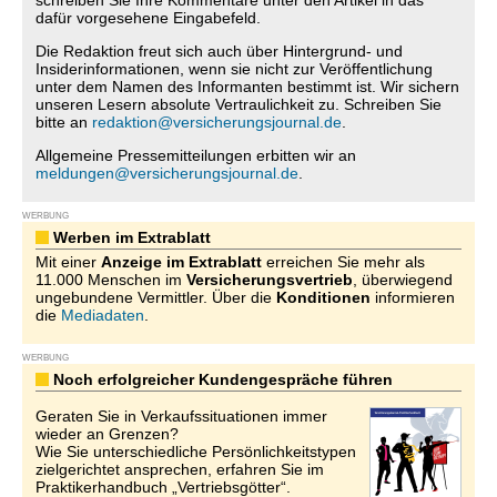
schreiben Sie Ihre Kommentare unter den Artikel in das
dafür vorgesehene Eingabefeld.
Die Redaktion freut sich auch über Hintergrund- und
Insiderinformationen, wenn sie nicht zur Veröffentlichung
unter dem Namen des Informanten bestimmt ist. Wir sichern
unseren Lesern absolute Vertraulichkeit zu. Schreiben Sie
bitte an
redaktion@versicherungsjournal.de
.
Allgemeine Pressemitteilungen erbitten wir an
meldungen@versicherungsjournal.de
.
WERBUNG
Werben im Extrablatt
Mit einer
Anzeige im Extrablatt
erreichen Sie mehr als
11.000 Menschen im
Versicherungsvertrieb
, überwiegend
ungebundene Vermittler. Über die
Konditionen
informieren
die
Mediadaten
.
WERBUNG
Noch erfolgreicher Kundengespräche führen
Geraten Sie in Verkaufssituationen immer
wieder an Grenzen?
Wie Sie unterschiedliche Persönlichkeitstypen
zielgerichtet ansprechen, erfahren Sie im
Praktikerhandbuch „Vertriebsgötter“.