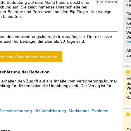
Ih
ßte Bedeutung auf dem Markt haben, deckt eine
Bild: Wichert
da
uchung auf. Sie zeigt immense Unterschiede bei
 der Beiträge und Policenzahl bei den Big Player. Nur wenige
Di
en Einbußen.
Hi
we
de
Wi
ten des VersicherungsJournals frei zugänglich. Der exklusive
Ve
e auch für Beiträge, die älter als 30 Tage sind.
re
Al
a
remium-Abonnement erwerben
WERB
schätzung der Redaktion
Mi
halten den Zugriff auf alle Inhalte vom VersicherungsJournal.
Si
trag für die redaktionelle Unabhängigkeit. Der Verlag ist für
Ve
un
Ko
WERB
flichtversicherung
·
Kfz-Versicherung
·
Marktanteil
·
Senioren
·
Ge