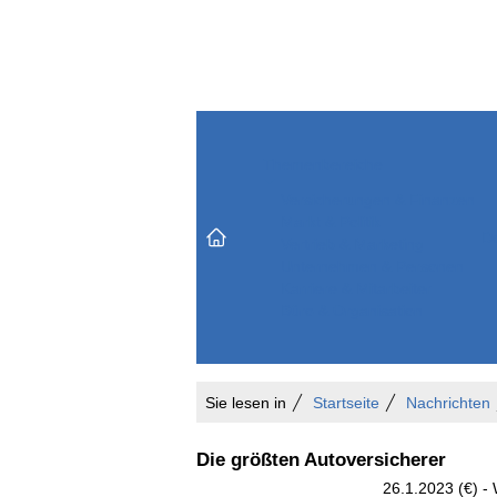
Themenbereiche
Versicherungen & Finanzen
Markt & Politik
Do
Vertrieb & Marketing
Unternehmen & Personen
Karriere & Mitarbeiter
Büro & Organisation
Sie lesen in
Startseite
Nachrichten
Die größten Autoversicherer
26.1.2023 (€) - 