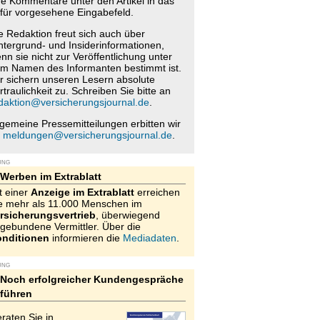
re Kommentare unter den Artikel in das
für vorgesehene Eingabefeld.
e Redaktion freut sich auch über
ntergrund- und Insiderinformationen,
nn sie nicht zur Veröffentlichung unter
m Namen des Informanten bestimmt ist.
r sichern unseren Lesern absolute
rtraulichkeit zu. Schreiben Sie bitte an
daktion@versicherungsjournal.de
.
lgemeine Pressemitteilungen erbitten wir
n
meldungen@versicherungsjournal.de
.
UNG
Werben im Extrablatt
t einer
Anzeige im Extrablatt
erreichen
e mehr als 11.000 Menschen im
rsicherungsvertrieb
, überwiegend
gebundene Vermittler. Über die
nditionen
informieren die
Mediadaten
.
UNG
Noch erfolgreicher Kundengespräche
führen
raten Sie in