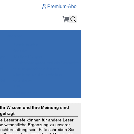
Premium-Abo
Service
Premium-Abo
Kontakt
gen
Häufige Fragen
e
VersicherungsJournal als Startseite
el
Nutzungsrechte erhalten
Mitteilung an die Redaktion
ial
Newsletter
RSS
Suchagenten
Ihr Wissen und Ihre Meinung sind
gefragt
re Leserbriefe können für andere Leser
ne wesentliche Ergänzung zu unserer
richterstattung sein. Bitte schreiben Sie