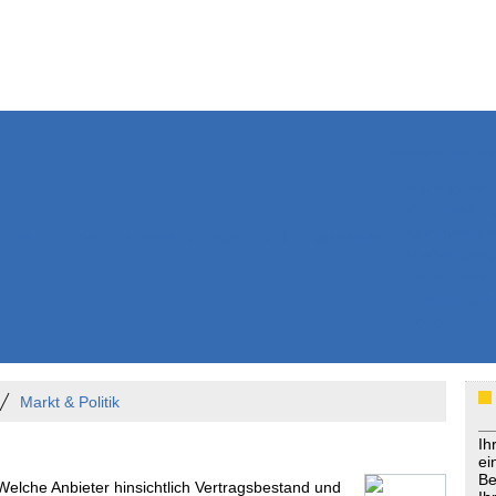
Weitere Inhalte
Nachrichten
Kurzmeldun
Kommentar
ssiers
Bücher
Extrablatt
Anzeigenmarkt
Originaltexte
Medienspieg
Leserbriefe
Themenspez
Podcasts
Markt & Politik
Ih
ei
Be
Welche Anbieter hinsichtlich Vertragsbestand und