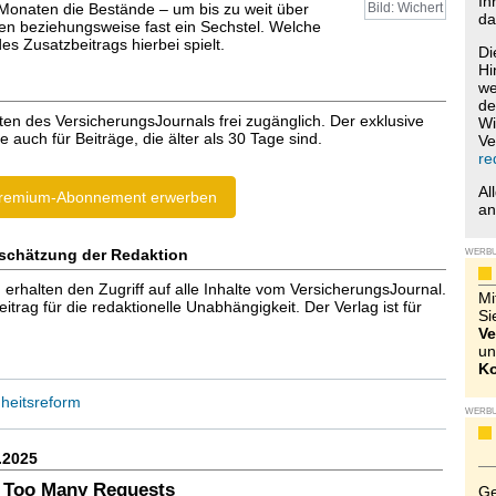
Ih
 Monaten die Bestände – um bis zu weit über
Bild: Wichert
da
n beziehungsweise fast ein Sechstel. Welche
es Zusatzbeitrags hierbei spielt.
Di
Hi
we
de
ten des VersicherungsJournals frei zugänglich. Der exklusive
Wi
e auch für Beiträge, die älter als 30 Tage sind.
Ve
re
Al
remium-Abonnement erwerben
a
schätzung der Redaktion
WERB
halten den Zugriff auf alle Inhalte vom VersicherungsJournal.
Mi
trag für die redaktionelle Unabhängigkeit. Der Verlag ist für
Si
Ve
un
Ko
heitsreform
WERB
.2025
 Too Many Requests
Ge