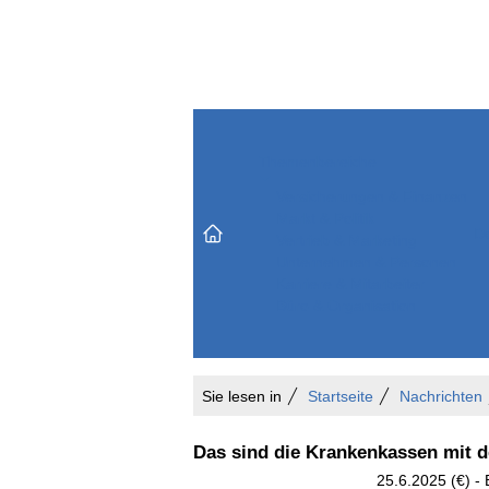
Themenbereiche
Versicherungen & Finanzen
Markt & Politik
Do
Vertrieb & Marketing
Unternehmen & Personen
Karriere & Mitarbeiter
Büro & Organisation
Sie lesen in
Startseite
Nachrichten
Das sind die Krankenkassen mit 
25.6.2025 (€) -