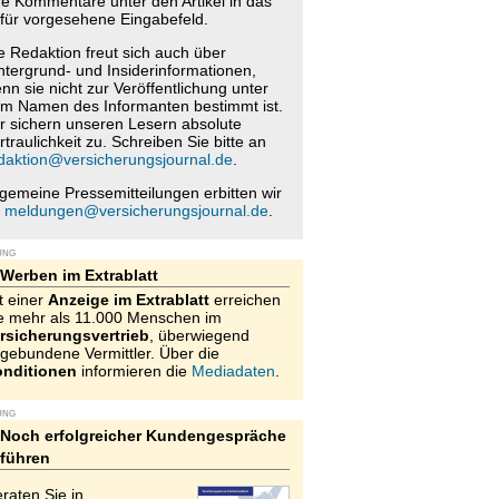
re Kommentare unter den Artikel in das
für vorgesehene Eingabefeld.
e Redaktion freut sich auch über
ntergrund- und Insiderinformationen,
nn sie nicht zur Veröffentlichung unter
m Namen des Informanten bestimmt ist.
r sichern unseren Lesern absolute
rtraulichkeit zu. Schreiben Sie bitte an
daktion@versicherungsjournal.de
.
lgemeine Pressemitteilungen erbitten wir
n
meldungen@versicherungsjournal.de
.
UNG
Werben im Extrablatt
t einer
Anzeige im Extrablatt
erreichen
e mehr als 11.000 Menschen im
rsicherungsvertrieb
, überwiegend
gebundene Vermittler. Über die
nditionen
informieren die
Mediadaten
.
UNG
Noch erfolgreicher Kundengespräche
führen
raten Sie in