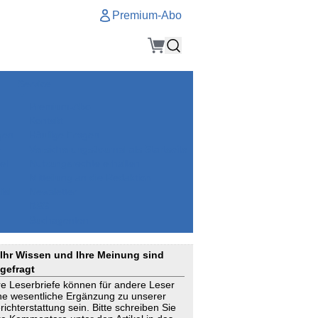
Premium-Abo
Service
Premium-Abo
Kontakt
gen
Häufige Fragen
e
VersicherungsJournal als Startseite
el
Nutzungsrechte erhalten
Mitteilung an die Redaktion
ial
Newsletter
RSS
Suchagenten
Ihr Wissen und Ihre Meinung sind
gefragt
re Leserbriefe können für andere Leser
ne wesentliche Ergänzung zu unserer
richterstattung sein. Bitte schreiben Sie