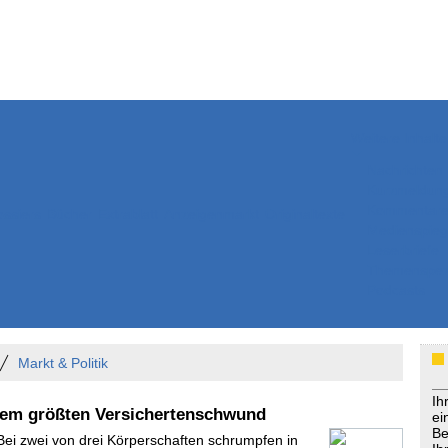
Weitere Inhalte
Nachrichten
Kurzmeldun
Kommentar
ssiers
Bücher
Extrablatt
Anzeigenmarkt
Originaltexte
Medienspieg
Leserbriefe
Themenspez
Podcasts
Markt & Politik
Ih
dem größten Versichertenschwund
ei
Be
 Bei zwei von drei Körperschaften schrumpfen in