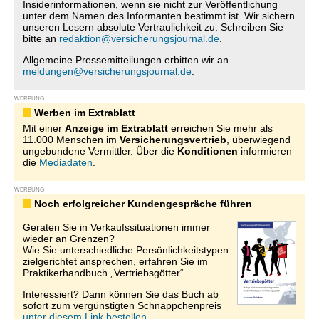
Insiderinformationen, wenn sie nicht zur Veröffentlichung
unter dem Namen des Informanten bestimmt ist. Wir sichern
unseren Lesern absolute Vertraulichkeit zu. Schreiben Sie
bitte an
redaktion@versicherungsjournal.de
.
Allgemeine Pressemitteilungen erbitten wir an
meldungen@versicherungsjournal.de
.
WERBUNG
Werben im Extrablatt
Mit einer
Anzeige im Extrablatt
erreichen Sie mehr als
11.000 Menschen im
Versicherungsvertrieb
, überwiegend
ungebundene Vermittler. Über die
Konditionen
informieren
die
Mediadaten
.
WERBUNG
Noch erfolgreicher Kundengespräche führen
Geraten Sie in Verkaufssituationen immer
wieder an Grenzen?
Wie Sie unterschiedliche Persönlichkeitstypen
zielgerichtet ansprechen, erfahren Sie im
Praktikerhandbuch „Vertriebsgötter“.
Interessiert? Dann können Sie das Buch ab
sofort zum vergünstigten Schnäppchenpreis
unter diesem Link bestellen.