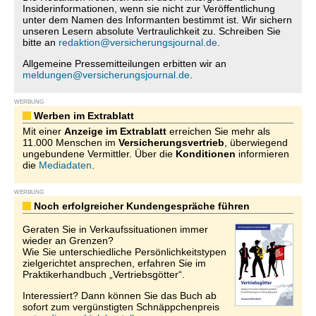
Insiderinformationen, wenn sie nicht zur Veröffentlichung
unter dem Namen des Informanten bestimmt ist. Wir sichern
unseren Lesern absolute Vertraulichkeit zu. Schreiben Sie
bitte an
redaktion@versicherungsjournal.de
.
Allgemeine Pressemitteilungen erbitten wir an
meldungen@versicherungsjournal.de
.
WERBUNG
Werben im Extrablatt
Mit einer
Anzeige im Extrablatt
erreichen Sie mehr als
11.000 Menschen im
Versicherungsvertrieb
, überwiegend
ungebundene Vermittler. Über die
Konditionen
informieren
die
Mediadaten
.
WERBUNG
Noch erfolgreicher Kundengespräche führen
Geraten Sie in Verkaufssituationen immer
wieder an Grenzen?
Wie Sie unterschiedliche Persönlichkeitstypen
zielgerichtet ansprechen, erfahren Sie im
Praktikerhandbuch „Vertriebsgötter“.
Interessiert? Dann können Sie das Buch ab
sofort zum vergünstigten Schnäppchenpreis