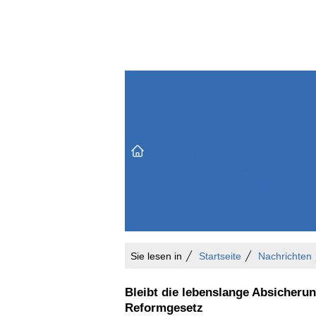
Themenbereiche
Versicherungen & Finanzen
Markt & Politik
Do
Vertrieb & Marketing
Unternehmen & Personen
Karriere & Mitarbeiter
Büro & Organisation
Sie lesen in
Startseite
Nachrichten
Bleibt die lebenslange Absicherun
Reformgesetz