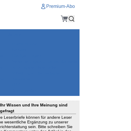
Premium-Abo
Service
Premium-Abo
Kontakt
gen
Häufige Fragen
e
VersicherungsJournal als Startseite
el
Nutzungsrechte erhalten
Mitteilung an die Redaktion
ial
Newsletter
RSS
Suchagenten
Ihr Wissen und Ihre Meinung sind
gefragt
re Leserbriefe können für andere Leser
ne wesentliche Ergänzung zu unserer
richterstattung sein. Bitte schreiben Sie