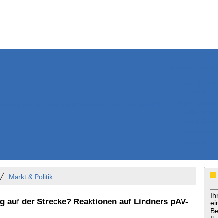
Weitere Inhalte
Nachrichten
Kurzmeldun
Kommentar
ssiers
Bücher
Extrablatt
Anzeigenmarkt
Originaltexte
Medienspieg
Leserbriefe
Themenspez
Podcasts
Markt & Politik
Ih
g auf der Strecke? Reaktionen auf Lindners pAV-
ei
Be