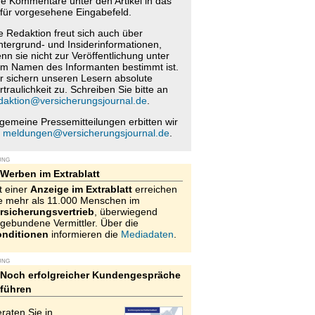
re Kommentare unter den Artikel in das
für vorgesehene Eingabefeld.
e Redaktion freut sich auch über
ntergrund- und Insiderinformationen,
nn sie nicht zur Veröffentlichung unter
m Namen des Informanten bestimmt ist.
r sichern unseren Lesern absolute
rtraulichkeit zu. Schreiben Sie bitte an
daktion@versicherungsjournal.de
.
lgemeine Pressemitteilungen erbitten wir
n
meldungen@versicherungsjournal.de
.
UNG
Werben im Extrablatt
t einer
Anzeige im Extrablatt
erreichen
e mehr als 11.000 Menschen im
rsicherungsvertrieb
, überwiegend
gebundene Vermittler. Über die
nditionen
informieren die
Mediadaten
.
UNG
Noch erfolgreicher Kundengespräche
führen
raten Sie in