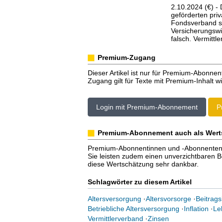
2.10.2024 (€) -
geförderten pri
Fondsverband sp
Versicherungswir
falsch. Vermitt
Premium-Zugang
Dieser Artikel ist nur für Premium-Abonnen
Zugang gilt für Texte mit Premium-Inhalt wi
Login mit Premium-Abonnement
P
Premium-Abonnement auch als Wert
Premium-Abonnentinnen und -Abonnenten er
Sie leisten zudem einen unverzichtbaren Bei
diese Wertschätzung sehr dankbar.
Schlagwörter zu diesem Artikel
Altersversorgung
·
Altersvorsorge
·
Beitrag
Betriebliche Altersversorgung
·
Inflation
·
Le
Vermittlerverband
·
Zinsen