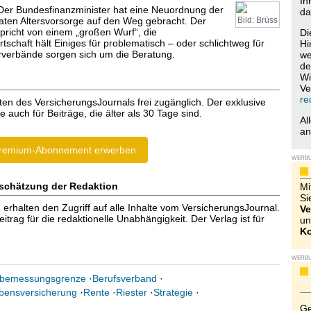
Ih
 Der Bundesfinanzminister hat eine Neuordnung der
da
vaten Altersvorsorge auf den Weg gebracht. Der
Bild: Brüss
richt von einem „großen Wurf“, die
Di
tschaft hält Einiges für problematisch – oder schlichtweg für
Hi
lerverbände sorgen sich um die Beratung.
we
de
Wi
Ve
re
ten des VersicherungsJournals frei zugänglich. Der exklusive
e auch für Beiträge, die älter als 30 Tage sind.
Al
a
remium-Abonnement erwerben
WERB
schätzung der Redaktion
Mi
Si
halten den Zugriff auf alle Inhalte vom VersicherungsJournal.
Ve
trag für die redaktionelle Unabhängigkeit. Der Verlag ist für
un
Ko
WERB
sbemessungsgrenze
·
Berufsverband
·
bensversicherung
·
Rente
·
Riester
·
Strategie
·
Ge