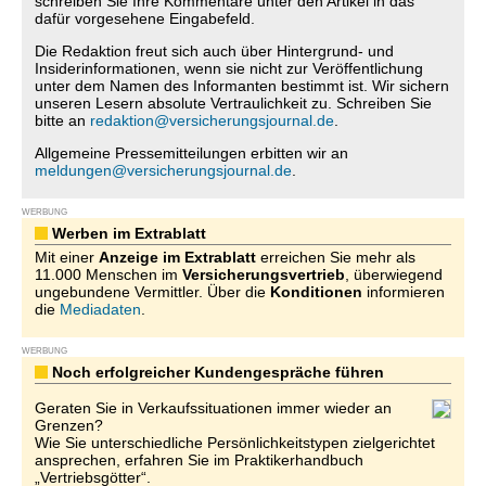
schreiben Sie Ihre Kommentare unter den Artikel in das
dafür vorgesehene Eingabefeld.
Die Redaktion freut sich auch über Hintergrund- und
Insiderinformationen, wenn sie nicht zur Veröffentlichung
unter dem Namen des Informanten bestimmt ist. Wir sichern
unseren Lesern absolute Vertraulichkeit zu. Schreiben Sie
bitte an
redaktion@versicherungsjournal.de
.
Allgemeine Pressemitteilungen erbitten wir an
meldungen@versicherungsjournal.de
.
WERBUNG
Werben im Extrablatt
Mit einer
Anzeige im Extrablatt
erreichen Sie mehr als
11.000 Menschen im
Versicherungsvertrieb
, überwiegend
ungebundene Vermittler. Über die
Konditionen
informieren
die
Mediadaten
.
WERBUNG
Noch erfolgreicher Kundengespräche führen
Geraten Sie in Verkaufssituationen immer wieder an
Grenzen?
Wie Sie unterschiedliche Persönlichkeitstypen zielgerichtet
ansprechen, erfahren Sie im Praktikerhandbuch
„Vertriebsgötter“.