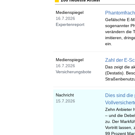
200 neueste Artikel
Medienspiegel
Phantomfrach
16.7.2026
Gefälschte E-Ma
Expertenreport
sogenannter Ph
verändern die T
imitieren, drin
ein.
Medienspiegel
Zahl der E-Sc
16.7.2026
Das zeigt die a
Versicherungsbote
(Destatis). Bes
Straßenbenutzu
Nachricht
Dies sind die
15.7.2026
Vollversiche
Zehn Anbieter 
– und die Debek
zu. Der Markfü
Vortritt lassen
99 Prozent Mark