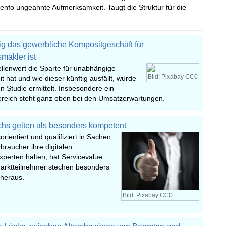
nfo ungeahnte Aufmerksamkeit. Taugt die Struktur für die
ig das gewerbliche Kompositgeschäft für
makler ist
llenwert die Sparte für unabhängige
Bild: Pixabay CC0
it hat und wie dieser künftig ausfällt, wurde
en Studie ermittelt. Insbesondere ein
reich steht ganz oben bei den Umsatzerwartungen.
chs gelten als besonders kompetent
rientiert und qualifiziert in Sachen
raucher ihre digitalen
perten halten, hat Servicevalue
 Marktteilnehmer stechen besonders
heraus.
Bild: Pixabay CC0