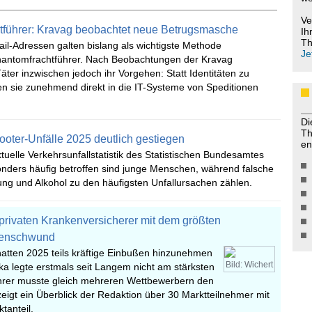
Ve
tführer: Kravag beobachtet neue Betrugsmasche
Ih
Th
il-Adressen galten bislang als wichtigste Methode
Je
antomfrachtführer. Nach Beobachtungen der Kravag
äter inzwischen jedoch ihr Vorgehen: Statt Identitäten zu
gen sie zunehmend direkt in die IT-Systeme von Speditionen
Di
Th
ooter-Unfälle 2025 deutlich gestiegen
en
ktuelle Verkehrsunfallstatistik des Statistischen Bundesamtes
onders häufig betroffen sind junge Menschen, während falsche
ng und Alkohol zu den häufigsten Unfallursachen zählen.
 privaten Krankenversicherer mit dem größten
rtenschwund
hatten 2025 teils kräftige Einbußen hinzunehmen
Bild: Wichert
a legte erstmals seit Langem nicht am stärksten
hrer musste gleich mehreren Wettbewerbern den
, zeigt ein Überblick der Redaktion über 30 Marktteilnehmer mit
tanteil.