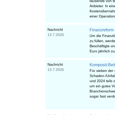
tausende von B
Anbieter. In ei
Kostenübernah
einer Operation
Nachricht
Finanzreform d
13.7.2026
Um die Finanzl
zu füllen, werd
Beschäftigte un
Euro jährlich zu
Nachricht
Komposit-Beit
13.7.2026
Für sieben der 
Schaden-/Unfall
und 2024 teils 
um ein gutes Vie
Branchenschwe
sogar fast verd