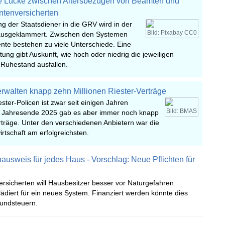
ie Lücke zwischen Altersbezügen von Beamten und
ntenversicherten
g der Staatsdiener in die GRV wird in der
Bild: Pixabay CC0
ausgeklammert. Zwischen den Systemen
nte bestehen zu viele Unterschiede. Eine
tung gibt Auskunft, wie hoch oder niedrig die jeweiligen
 Ruhestand ausfallen.
erwalten knapp zehn Millionen Riester-Verträge
ester-Policen ist zwar seit einigen Jahren
Bild: BMAS
m Jahresende 2025 gab es aber immer noch knapp
rträge. Unter den verschiedenen Anbietern war die
rtschaft am erfolgreichsten.
ausweis für jedes Haus - Vorschlag: Neue Pflichten für
rsicherten will Hausbesitzer besser vor Naturgefahren
ädiert für ein neues System. Finanziert werden könnte dies
undsteuern.