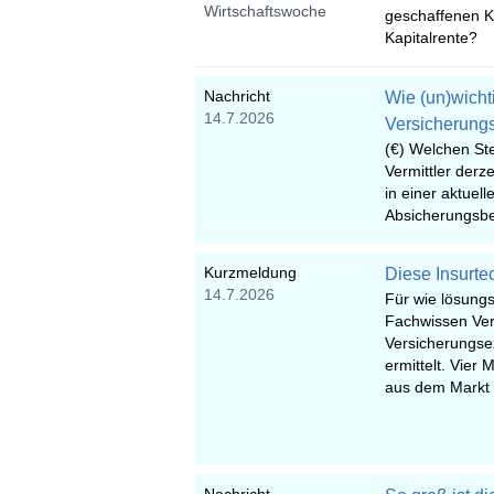
Wirtschaftswoche
geschaffenen Ke
Kapitalrente?
Nachricht
Wie (un)wicht
14.7.2026
Versicherungs
(€) Welchen Ste
Vermittler derze
in einer aktuell
Absicherungsbe
Kurzmeldung
Diese Insurte
14.7.2026
Für wie lösungso
Fachwissen Verb
Versicherungsex
ermittelt. Vier
aus dem Markt 