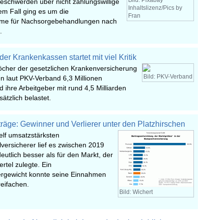
Bild: Pixabay
eschwerden über nicht zahlungswillige
Inhaltslizenz/Pics by
nem Fall ging es um die
Fran
me für Nachsorgebehandlungen nach
.
er Krankenkassen startet mit viel Kritik
öcher der gesetzlichen Krankenversicherung
Bild: PKV-Verband
en laut PKV-Verband 6,3 Millionen
d ihre Arbeitgeber mit rund 4,5 Milliarden
sätzlich belastet.
räge: Gewinner und Verlierer unter den Platzhirschen
elf umsatzstärksten
versicherer lief es zwischen 2019
deutlich besser als für den Markt, der
rtel zulegte. Ein
rgewicht konnte seine Einnahmen
reifachen.
Bild: Wichert