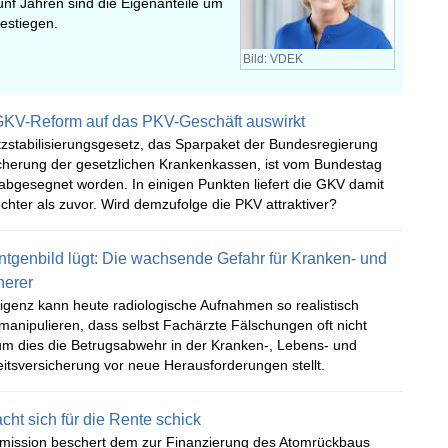
ünf Jahren sind die Eigenanteile um
gestiegen.
Bild: VDEK
 GKV-Reform auf das PKV-Geschäft auswirkt
tzstabilisierungsgesetz, das Sparpaket der Bundesregierung
icherung der gesetzlichen Krankenkassen, ist vom Bundestag
abgesegnet worden. In einigen Punkten liefert die GKV damit
echter als zuvor. Wird demzufolge die PKV attraktiver?
genbild lügt: Die wachsende Gefahr für Kranken- und
herer
lligenz kann heute radiologische Aufnahmen so realistisch
anipulieren, dass selbst Fachärzte Fälschungen oft nicht
m dies die Betrugsabwehr in der Kranken-, Lebens- und
itsversicherung vor neue Herausforderungen stellt.
ht sich für die Rente schick
ission beschert dem zur Finanzierung des Atomrückbaus