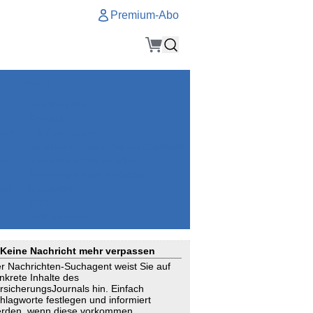
Premium-Abo
Service
Premium-Abo
Kontakt
gen
Häufige Fragen
e
VersicherungsJournal als Startseite
el
Nutzungsrechte erhalten
Mitteilung an die Redaktion
ial
Newsletter
RSS
Suchagenten
Keine Nachricht mehr verpassen
r Nachrichten-Suchagent weist Sie auf
nkrete Inhalte des
rsicherungsJournals hin. Einfach
hlagworte festlegen und informiert
rden, wenn diese vorkommen.