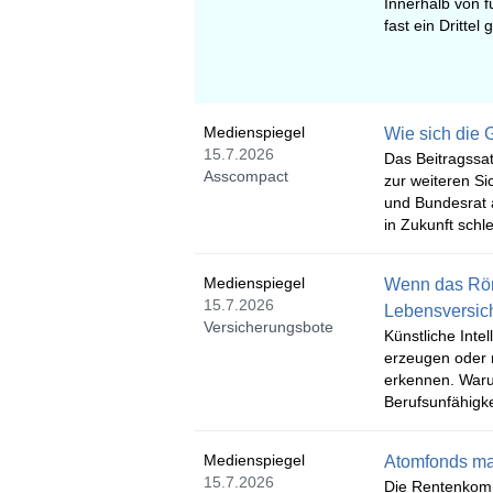
Innerhalb von f
fast ein Drittel 
Medienspiegel
Wie sich die
15.7.2026
Das Beitragssa
Asscompact
zur weiteren S
und Bundesrat 
in Zukunft schl
Medienspiegel
Wenn das Rönt
15.7.2026
Lebensversic
Versicherungsbote
Künstliche Inte
erzeugen oder m
erkennen. Waru
Berufsunfähigke
Medienspiegel
Atomfonds mac
15.7.2026
Die Rentenkomm