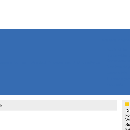
Weitere Inhalte
Nachrichten
Kurzmeldun
Kommentar
ssiers
Bücher
Extrablatt
Anzeigenmarkt
Originaltexte
Medienspieg
Leserbriefe
Themenspez
Podcasts
ik
De
ko
Ve
Sc
we