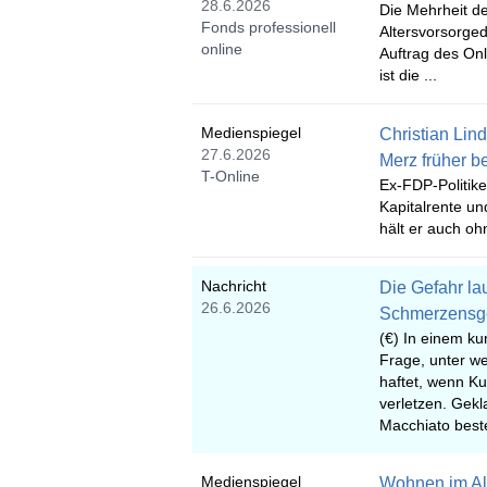
28.6.2026
Die Mehrheit d
Fonds professionell
Altersvorsorged
online
Auftrag des Onl
ist die ...
Medienspiegel
Christian Lind
27.6.2026
Merz früher b
T-Online
Ex-FDP-Politik
Kapitalrente un
hält er auch oh
Nachricht
Die Gefahr la
26.6.2026
Schmerzensg
(€) In einem kur
Frage, unter w
haftet, wenn Ku
verletzen. Gekl
Macchiato bestel
Medienspiegel
Wohnen im Alt