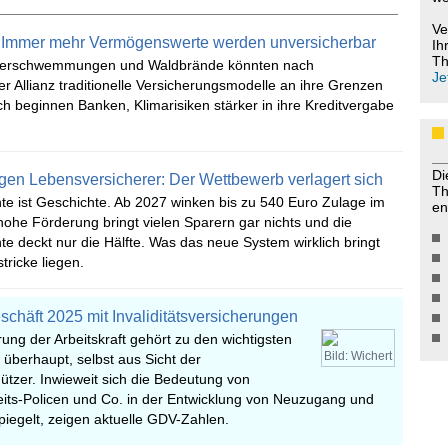
Ve
t: Immer mehr Vermögenswerte werden unversicherbar
Ih
Th
Überschwemmungen und Waldbrände könnten nach
Je
r Allianz traditionelle Versicherungsmodelle an ihre Grenzen
ch beginnen Banken, Klimarisiken stärker in ihre Kreditvergabe
Di
en Lebensversicherer: Der Wettbewerb verlagert sich
Th
te ist Geschichte. Ab 2027 winken bis zu 540 Euro Zulage im
en
hohe Förderung bringt vielen Sparern gar nichts und die
te deckt nur die Hälfte. Was das neue System wirklich bringt
tricke liegen.
eschäft 2025 mit Invaliditätsversicherungen
rung der Arbeitskraft gehört zu den wichtigsten
Bild: Wichert
überhaupt, selbst aus Sicht der
tzer. Inwieweit sich die Bedeutung von
eits-Policen und Co. in der Entwicklung von Neuzugang und
iegelt, zeigen aktuelle GDV-Zahlen.