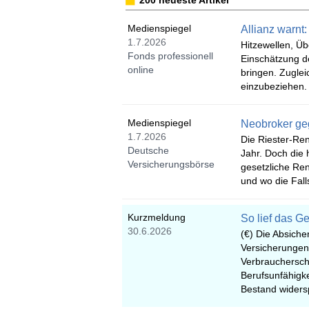
200 neueste Artikel
Medienspiegel
Allianz warn
1.7.2026
Hitzewellen, 
Fonds professionell
Einschätzung de
online
bringen. Zuglei
einzubeziehen.
Medienspiegel
Neobroker geg
1.7.2026
Die Riester-Ren
Deutsche
Jahr. Doch die 
Versicherungsbörse
gesetzliche Ren
und wo die Falls
Kurzmeldung
So lief das G
30.6.2026
(€) Die Absiche
Versicherungen 
Verbraucherschü
Berufsunfähigk
Bestand widersp