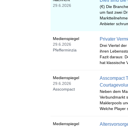
Dies sind di
29.6.2026
(€) Die Branch
um fast zwei Dr
Marktteilnehmer
Anbieter schru
Medienspiegel
Privater Verm
29.6.2026
Drei Viertel de
Pfefferminzia
ihren Lebenssta
Fazit daraus: 
hat klassische 
Medienspiegel
Asscompact T
29.6.2026
Courtagevol
Asscompact
Neben dem Makle
Verbundmarkt so
Maklerpools un
Welche Player 
Medienspiegel
Altersvorsorge