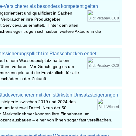
-Versicherer als besonders kompetent gelten
ngsorientiert und qualifiziert in Sachen
Bild: Pixabay, CC0
 Verbraucher ihre Produktgeber
t Servicevalue ermittelt. Hinter dem alten
hensieger trugen sich sieben weitere Akteure in die
rssicherungspflicht im Planschbecken endet
auf einem Wasserspielplatz hatte ein
Bild: Pixabay, CC0
Zähne verloren. Vor Gericht ging es um
erzensgeld und die Ersatzpflicht für alle
eschäden in der Zukunft.
udeversicherer mit den stärksten Umsatzsteigerungen
e steigerte zwischen 2019 und 2024 das
Bild: Wichert
 um fast zwei Drittel. Neun der 50
n Marktteilnehmer konnten ihre Einnahmen um
ozent ausbauen – einer von ihnen sogar fast verelffachen.