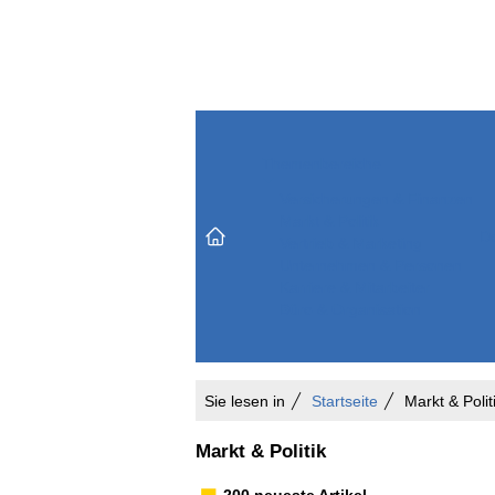
Themenbereiche
Versicherungen & Finanzen
Markt & Politik
Do
Vertrieb & Marketing
Unternehmen & Personen
Karriere & Mitarbeiter
Büro & Organisation
Sie lesen in
Startseite
Markt & Polit
Markt & Politik