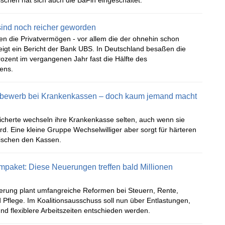
schen hat sich auch die BaFin eingeschaltet.
sind noch reicher geworden
en die Privatvermögen - vor allem die der ohnehin schon
eigt ein Bericht der Bank UBS. In Deutschland besaßen die
rozent im vergangenen Jahr fast die Hälfte des
ens.
tbewerb bei Krankenkassen – doch kaum jemand macht
icherte wechseln ihre Krankenkasse selten, auch wenn sie
rd. Eine kleine Gruppe Wechselwilliger aber sorgt für härteren
ischen den Kassen.
paket: Diese Neuerungen treffen bald Millionen
erung plant umfangreiche Reformen bei Steuern, Rente,
Pflege. Im Koalitionsausschuss soll nun über Entlastungen,
d flexiblere Arbeitszeiten entschieden werden.