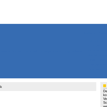
Weitere Inhalte
Nachrichten
Kurzmeldun
Kommentar
ssiers
Bücher
Extrablatt
Anzeigenmarkt
Originaltexte
Medienspieg
Leserbriefe
Themenspez
Podcasts
ik
De
ko
Ve
Sc
we