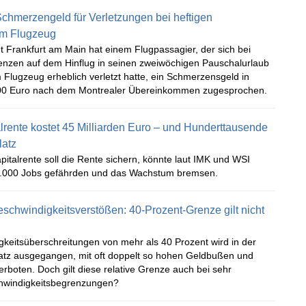
chmerzengeld für Verletzungen bei heftigen
im Flugzeug
 Frankfurt am Main hat einem Flugpassagier, der sich bei
lenzen auf dem Hinflug in seinen zweiwöchigen Pauschalurlaub
m Flugzeug erheblich verletzt hatte, ein Schmerzensgeld in
00 Euro nach dem Montrealer Übereinkommen zugesprochen.
alrente kostet 45 Milliarden Euro – und Hunderttausende
latz
pitalrente soll die Rente sichern, könnte laut IMK und WSI
0.000 Jobs gefährden und das Wachstum bremsen.
eschwindigkeitsverstößen: 40-Prozent-Grenze gilt nicht
keitsüberschreitungen von mehr als 40 Prozent wird in der
atz ausgegangen, mit oft doppelt so hohen Geldbußen und
rboten. Doch gilt diese relative Grenze auch bei sehr
hwindigkeitsbegrenzungen?