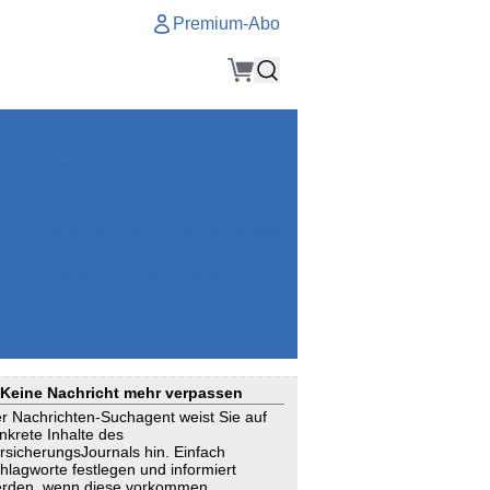
Premium-Abo
Service
Premium-Abo
Kontakt
gen
Häufige Fragen
e
VersicherungsJournal als Startseite
el
Nutzungsrechte erhalten
Mitteilung an die Redaktion
ial
Newsletter
RSS
Suchagenten
Keine Nachricht mehr verpassen
r Nachrichten-Suchagent weist Sie auf
nkrete Inhalte des
rsicherungsJournals hin. Einfach
hlagworte festlegen und informiert
rden, wenn diese vorkommen.