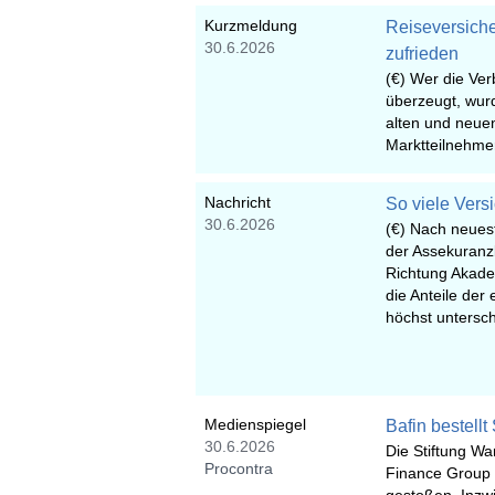
Kurzmeldung
Reiseversiche
30.6.2026
zufrieden
(€) Wer die Ver
überzeugt, wurd
alten und neue
Marktteilnehmer 
Nachricht
So viele Vers
30.6.2026
(€) Nach neues
der Assekuranz
Richtung Akade
die Anteile der
höchst untersch
Medienspiegel
Bafin bestell
30.6.2026
Die Stiftung Wa
Procontra
Finance Group a