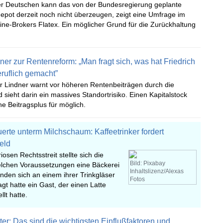
er Deutschen kann das von der Bundesregierung geplante
epot derzeit noch nicht überzeugen, zeigt eine Umfrage im
ine-Brokers Flatex. Ein möglicher Grund für die Zurückhaltung
ner zur Rentenreform: „Man fragt sich, was hat Friedrich
eruflich gemacht”
er Lindner warnt vor höheren Rentenbeiträgen durch die
d sieht darin ein massives Standortrisiko. Einen Kapitalstock
ne Beitragsplus für möglich.
uerte unterm Milchschaum: Kaffeetrinker fordert
eld
iosen Rechtsstreit stellte sich die
Bild: Pixabay
elchen Voraussetzungen eine Bäckerei
Inhaltslizenz/Alexas
nden sich an einem ihrer Trinkgläser
Fotos
agt hatte ein Gast, der einen Latte
lt hatte.
er: Das sind die wichtigsten Einflußfaktoren und