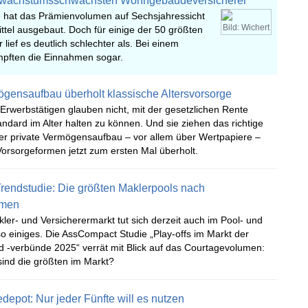
e wachstumsschwächsten Wohngebäudeversicherer
e hat das Prämienvolumen auf Sechsjahressicht
Bild: Wichert
ittel ausgebaut. Doch für einige der 50 größten
 lief es deutlich schlechter als. Bei einem
mpften die Einnahmen sogar.
ögensaufbau überholt klassische Altersvorsorge
r Erwerbstätigen glauben nicht, mit der gesetzlichen Rente
ndard im Alter halten zu können. Und sie ziehen das richtige
Der private Vermögensaufbau – vor allem über Wertpapiere –
Vorsorgeformen jetzt zum ersten Mal überholt.
rendstudie: Die größten Maklerpools nach
umen
r- und Versicherermarkt tut sich derzeit auch im Pool- und
 einiges. Die AssCompact Studie „Play-offs im Markt der
d -verbünde 2025“ verrät mit Blick auf das Courtagevolumen:
sind die größten im Markt?
depot: Nur jeder Fünfte will es nutzen