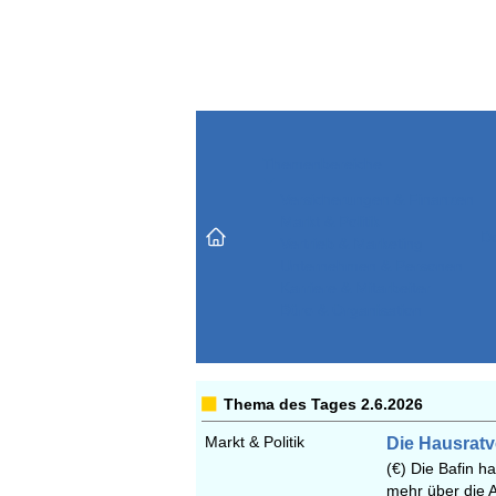
Themenbereiche
Versicherungen & Finanzen
Markt & Politik
Do
Vertrieb & Marketing
Unternehmen & Personen
Karriere & Mitarbeiter
Büro & Organisation
Thema des Tages 2.6.2026
Markt & Politik
Die Hausrat
(€) Die Bafin 
mehr über die A