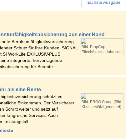
nächste Ausgabe
enstunfähigkeitsabsicherung aus einer Hand
hnete Berufsunfähigkeitsversicherung
Bild: PropCop
idender Schutz für Ihre Kunden. SIGNAL
Effects/stock.adobe.com
it SI WorkLife EXKLUSIV-PLUS
 eine integrierte, hervorragende
eitsabsicherung für Beamte.
ehr als eine Rente.
higkeitsversicherung schützt im
Bild: ERGO Group (Bild
monatliche Einkommen. Der Versicherer
KI-unterstützt generiert)
 Schritt weiter und setzt auf
 umfangreiche Services. Auch
 Leistungsfall.
altexte