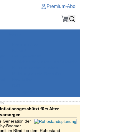
Premium-Abo
Service
Premium-Abo
Kontakt
gen
Häufige Fragen
e
VersicherungsJournal als Startseite
el
Nutzungsrechte erhalten
Mitteilung an die Redaktion
ial
Newsletter
RSS
Suchagenten
UNG
Inflationsgeschützt fürs Alter
vorsorgen
e Generation der
by-Boomer
gelt im Blindflug dem Ruhestand