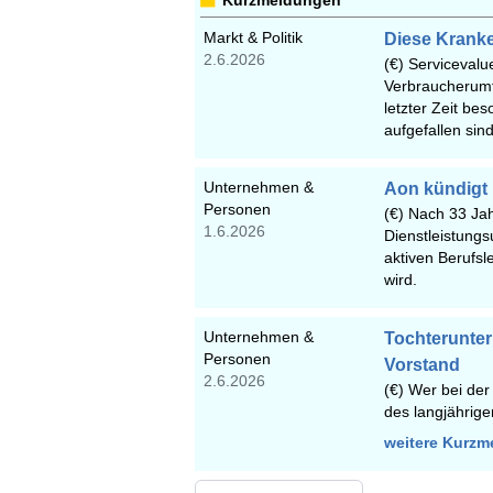
Kurzmeldungen
Markt & Politik
Diese Kranke
2.6.2026
(€) Servicevalu
Verbraucherumf
letzter Zeit bes
aufgefallen si
Unternehmen &
Aon kündigt
Personen
(€) Nach 33 Ja
1.6.2026
Dienstleistung
aktiven Berufsl
wird.
Unternehmen &
Tochterunte
Personen
Vorstand
2.6.2026
(€) Wer bei der
des langjährig
weitere Kurz