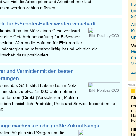
 wie viel die Arbeitgeber und Arbeitnehmer laut
fr
nosen werden zahlen müssen.
(m
92
ln für E-Scooter-Halter werden verschärft
Al
kabinett hat im März einen Gesetzentwurf
Kr
Bild: Pixabay CC0
er eine Gefährdungshaftung für E-Scooter
Un
sieht. Warum die Haftung für Elektroroller
Ve
undesregierung reformbedürftig ist und wie sich die
Hi
rtschaft dazu positioniert.
üb
Ve
er und Vermittler mit den besten
Zu
rtungen
e und das SZ-Institut haben das im Netz
WERB
Bild: Pixabay CC0
nungsbild zu etwa 15.000 Unternehmen
 unter den (Direkt-)Versicherern, Maklern
Di
ieben hinsichtlich Produkte, Preis und Service besonders zu
re
iß.
ma
Be
ko
ährige machen sich die größte Zukunftsangst
Hi
ration 50 plus sind Sorgen um die
Um