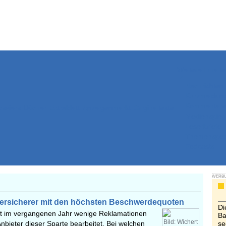
Weitere Inhalte
Nachrichten
Kurzmeldun
Kommentar
ssiers
Bücher
Extrablatt
Anzeigenmarkt
Originaltexte
Medienspieg
Leserbriefe
Themenspez
Podcasts
WERB
versicherer mit den höchsten Beschwerdequoten
Di
hat im vergangenen Jahr wenige Reklamationen
Ba
Bild: Wichert
nbieter dieser Sparte bearbeitet. Bei welchen
se