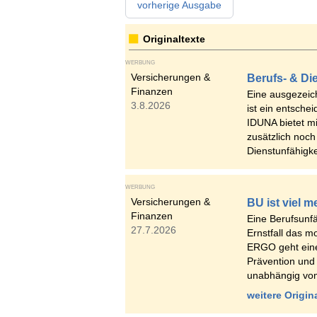
vorherige Ausgabe
Originaltexte
WERBUNG
Versicherungen &
Berufs- & Di
Finanzen
Eine ausgezeic
3.8.2026
ist ein entsche
IDUNA bietet m
zusätzlich noch
Dienstunfähigk
WERBUNG
Versicherungen &
BU ist viel m
Finanzen
Eine Berufsunfä
27.7.2026
Ernstfall das 
ERGO geht einen
Prävention und
unabhängig vom
weitere Origin