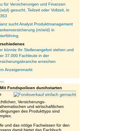
au für Versicherungen und Finanzen
|w|d) gesucht, Teilzeit oder Vollzeit, in
353
lianz sucht Analyst Produktmanagement
ankenversicherung (m/w/d) in
terföhring
rschiedenes
er könnte Ihr Stellenangebot stehen und
er 37.000 Fachleute in der
rsicherungsbranche erreichen
m Anzeigenmarkt
UNG
Mit Fondspolicen durchstarten
e
chtlichen, Versicherungs-
thematischen und wirtschaftlichen
dingungen des Produkttyps sind
mplex.
lfe und das nötige Fachwissen für den
gang damit bietet das Fachbuch