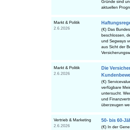
Gründe sind und
aktuellen Prog
Markt & Politik
Haftungsrege
2.6.2026
(€) Das Bundes
beschlossen, d
und Segways vor
aus Sicht der B
Versicherungswi
Markt & Politik
Die Versicher
2.6.2026
Kundenbewe
(€) Servicevalu
verfügbare Mei
untersucht. Wer
und Finanzvertr
überzeugen we
Vertrieb & Marketing
50- bis 60-J
2.6.2026
(€) In der Gene