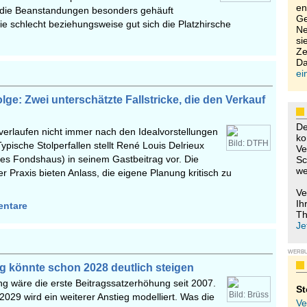
en
 die Beanstandungen besonders gehäuft
Ge
ie schlecht beziehungsweise gut sich die Platzhirsche
Ne
si
Ze
Da
ei
ge: Zwei unterschätzte Fallstricke, die den Verkauf
De
verlaufen nicht immer nach den Idealvorstellungen
ko
Bild: DTFH
Typische Stolperfallen stellt René Louis Delrieux
Ve
s Fondshaus) in seinem Gastbeitrag vor. Die
Sc
we
er Praxis bieten Anlass, die eigene Planung kritisch zu
Ve
Ih
entare
Th
Je
WERB
g könnte schon 2028 deutlich steigen
g wäre die erste Beitragssatzerhöhung seit 2007.
St
Bild: Brüss
 2029 wird ein weiterer Anstieg modelliert. Was die
Ve