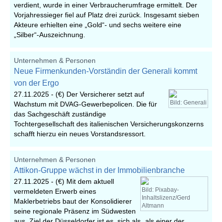
verdient, wurde in einer Verbraucherumfrage ermittelt. Der
Vorjahressieger fiel auf Platz drei zurück. Insgesamt sieben
Akteure erhielten eine „Gold“- und sechs weitere eine
„Silber“-Auszeichnung.
Unternehmen & Personen
Neue Firmenkunden-Vorständin der Generali kommt
von der Ergo
27.11.2025 -
(€) Der Versicherer setzt auf
Bild: Generali
Wachstum mit DVAG-Gewerbepolicen. Die für
das Sachgeschäft zuständige
Tochtergesellschaft des italienischen Versicherungskonzerns
schafft hierzu ein neues Vorstandsressort.
Unternehmen & Personen
Attikon-Gruppe wächst in der Immobilienbranche
27.11.2025 -
(€) Mit dem aktuell
Bild: Pixabay-
vermeldeten Erwerb eines
Inhaltslizenz/Gerd
Maklerbetriebs baut der Konsolidierer
Altmann
seine regionale Präsenz im Südwesten
aus. Ziel der Düsseldorfer ist es, sich als „als einer der