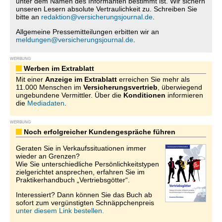
unter dem Namen des Informanten bestimmt ist. Wir sichern
unseren Lesern absolute Vertraulichkeit zu. Schreiben Sie
bitte an
redaktion@versicherungsjournal.de
.
Allgemeine Pressemitteilungen erbitten wir an
meldungen@versicherungsjournal.de
.
WERBUNG
Werben im Extrablatt
Mit einer
Anzeige im Extrablatt
erreichen Sie mehr als
11.000 Menschen im
Versicherungsvertrieb
, überwiegend
ungebundene Vermittler. Über die
Konditionen
informieren
die
Mediadaten
.
WERBUNG
Noch erfolgreicher Kundengespräche führen
Geraten Sie in Verkaufssituationen immer
wieder an Grenzen?
Wie Sie unterschiedliche Persönlichkeitstypen
zielgerichtet ansprechen, erfahren Sie im
Praktikerhandbuch „Vertriebsgötter“.
Interessiert? Dann können Sie das Buch ab
sofort zum vergünstigten Schnäppchenpreis
unter diesem Link bestellen.