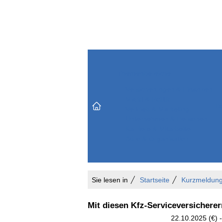
Themenbereiche
Versicherungen & Finanzen
Markt & Politik
Do
Vertrieb & Marketing
Unternehmen & Personen
Karriere & Mitarbeiter
Büro & Organisation
Sie lesen in
Startseite
Kurzmeldun
Mit diesen Kfz-Serviceversichere
22.10.2025 (€) 