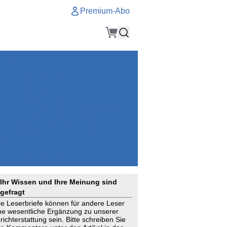
Premium-Abo
Service
Premium-Abo
Kontakt
gen
Häufige Fragen
e
VersicherungsJournal als Startseite
el
Nutzungsrechte erhalten
Mitteilung an die Redaktion
ial
Newsletter
RSS
Suchagenten
Ihr Wissen und Ihre Meinung sind
gefragt
re Leserbriefe können für andere Leser
ne wesentliche Ergänzung zu unserer
richterstattung sein. Bitte schreiben Sie