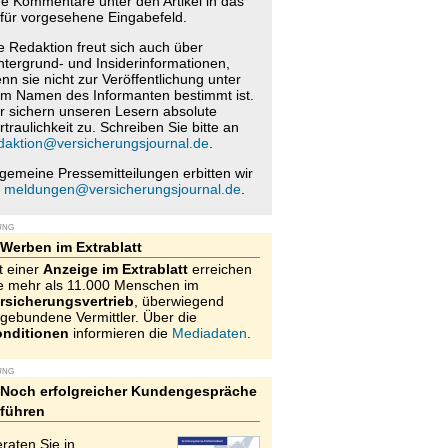
re Kommentare unter den Artikel in das
für vorgesehene Eingabefeld.
e Redaktion freut sich auch über
ntergrund- und Insiderinformationen,
nn sie nicht zur Veröffentlichung unter
m Namen des Informanten bestimmt ist.
r sichern unseren Lesern absolute
rtraulichkeit zu. Schreiben Sie bitte an
daktion@versicherungsjournal.de
.
lgemeine Pressemitteilungen erbitten wir
n
meldungen@versicherungsjournal.de
.
UNG
Werben im Extrablatt
t einer
Anzeige im Extrablatt
erreichen
e mehr als 11.000 Menschen im
rsicherungsvertrieb
, überwiegend
gebundene Vermittler. Über die
nditionen
informieren die
Mediadaten
.
UNG
Noch erfolgreicher Kundengespräche
führen
raten Sie in