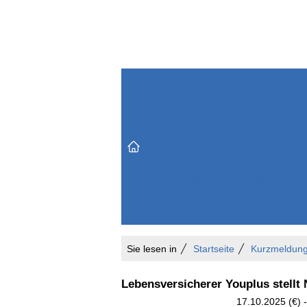
Themenbereiche
Versicherungen & Finanzen
Markt & Politik
Do
Vertrieb & Marketing
Unternehmen & Personen
Karriere & Mitarbeiter
Büro & Organisation
Sie lesen in
Startseite
Kurzmeldun
Lebensversicherer Youplus stellt 
17.10.2025 (€) -