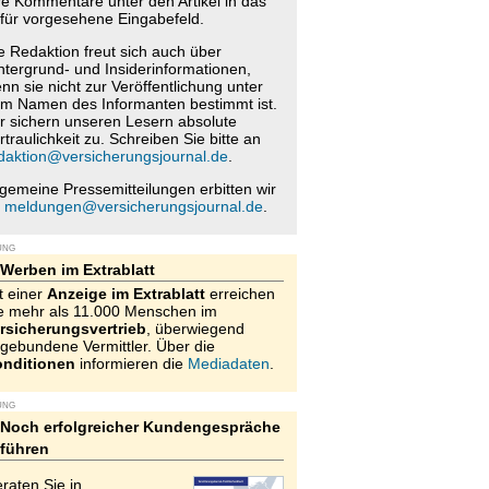
re Kommentare unter den Artikel in das
für vorgesehene Eingabefeld.
e Redaktion freut sich auch über
ntergrund- und Insiderinformationen,
nn sie nicht zur Veröffentlichung unter
m Namen des Informanten bestimmt ist.
r sichern unseren Lesern absolute
rtraulichkeit zu. Schreiben Sie bitte an
daktion@versicherungsjournal.de
.
lgemeine Pressemitteilungen erbitten wir
n
meldungen@versicherungsjournal.de
.
UNG
Werben im Extrablatt
t einer
Anzeige im Extrablatt
erreichen
e mehr als 11.000 Menschen im
rsicherungsvertrieb
, überwiegend
gebundene Vermittler. Über die
nditionen
informieren die
Mediadaten
.
UNG
Noch erfolgreicher Kundengespräche
führen
raten Sie in