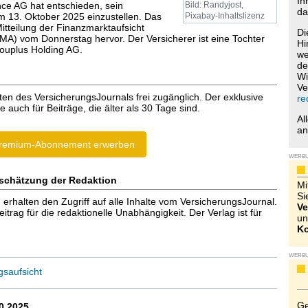
Ih
ce AG hat entschieden, sein
Bild: Randyjost,
da
 13. Oktober 2025 einzustellen. Das
Pixabay-Inhaltslizenz
itteilung der Finanzmarktaufsicht
Di
FMA) vom Donnerstag hervor. Der Versicherer ist eine Tochter
Hi
ouplus Holding AG.
we
de
Wi
Ve
ten des VersicherungsJournals frei zugänglich. Der exklusive
re
e auch für Beiträge, die älter als 30 Tage sind.
Al
a
remium-Abonnement erwerben
WERB
schätzung der Redaktion
Mi
Si
halten den Zugriff auf alle Inhalte vom VersicherungsJournal.
Ve
trag für die redaktionelle Unabhängigkeit. Der Verlag ist für
un
Ko
WERB
gsaufsicht
Ge
0.2025