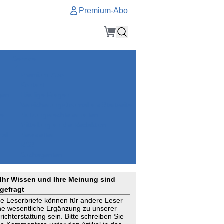
Premium-Abo
Service
Premium-Abo
Kontakt
gen
Häufige Fragen
e
VersicherungsJournal als Startseite
el
Nutzungsrechte erhalten
Mitteilung an die Redaktion
ial
Newsletter
RSS
Suchagenten
Ihr Wissen und Ihre Meinung sind
gefragt
re Leserbriefe können für andere Leser
ne wesentliche Ergänzung zu unserer
richterstattung sein. Bitte schreiben Sie