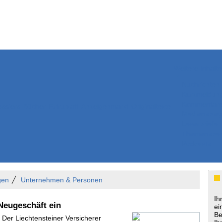
Weitere Inhalte
Nachrichten
Kurzmeldun
Kommentar
ssiers
Bücher
Extrablatt
Anzeigenmarkt
Originaltexte
Medienspieg
Leserbriefe
Themenspez
Podcasts
gen
Unternehmen & Personen
Ih
Neugeschäft ein
ei
Be
 Der Liechtensteiner Versicherer