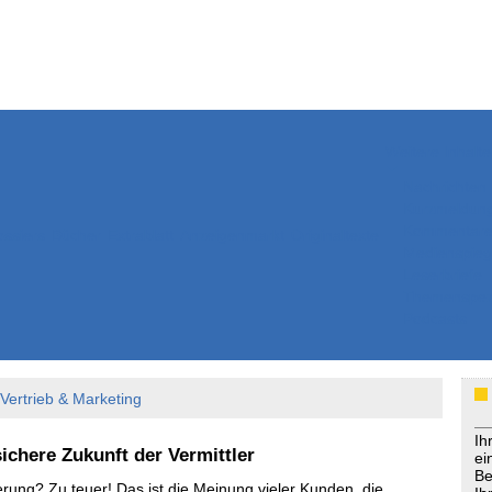
Weitere Inhalte
Nachrichten
Kurzmeldun
Kommentar
ssiers
Bücher
Extrablatt
Anzeigenmarkt
Originaltexte
Medienspieg
Leserbriefe
Themenspez
Podcasts
Vertrieb & Marketing
Ih
ichere Zukunft der Vermittler
ei
Be
rung? Zu teuer! Das ist die Meinung vieler Kunden, die