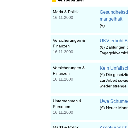
44.786 Artikel
Markt & Politik
Gesundheitsd
16.11.2000
mangelhaft
(€)
Versicherungen &
UKV erhöht Be
Finanzen
(€) Zahlungen b
16.11.2000
Tagegeldversic
Versicherungen &
Kein Unfallsc
Finanzen
(€) Die gesetzl
16.11.2000
zur Arbeit sowi
wieder strenge
Unternehmen &
Uwe Schumache
Personen
(€) Neuer Mann 
16.11.2000
Markt & Politik
Assekuranz b