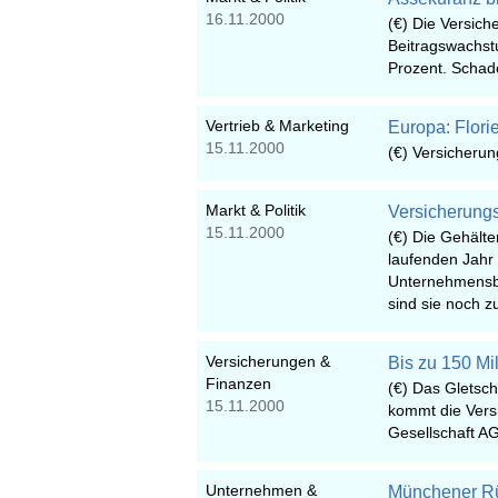
16.11.2000
(€) Die Versich
Beitragswachst
Prozent. Schade
Vertrieb & Marketing
Europa: Flori
15.11.2000
(€) Versicherun
Markt & Politik
Versicherung
15.11.2000
(€) Die Gehält
laufenden Jahr 
Unternehmensbe
sind sie noch zu
Versicherungen &
Bis zu 150 Mi
Finanzen
(€) Das Gletsc
15.11.2000
kommt die Vers
Gesellschaft A
Unternehmen &
Münchener Rüc