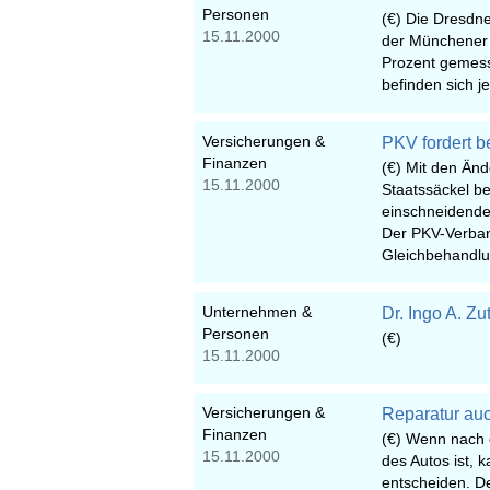
Personen
(€) Die Dresdne
15.11.2000
der Münchener R
Prozent gemess
befinden sich j
Versicherungen &
PKV fordert b
Finanzen
(€) Mit den Än
15.11.2000
Staatssäckel be
einschneidende
Der PKV-Verban
Gleichbehandlu
Unternehmen &
Dr. Ingo A. Z
Personen
(€)
15.11.2000
Versicherungen &
Reparatur auc
Finanzen
(€) Wenn nach 
15.11.2000
des Autos ist, 
entscheiden. D