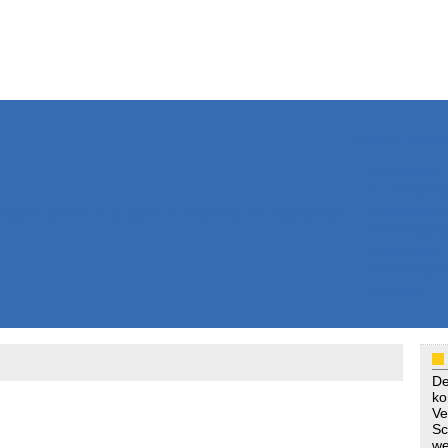
Weitere Inhalte
Nachrichten
Kurzmeldun
Kommentar
ssiers
Bücher
Extrablatt
Anzeigenmarkt
Originaltexte
Medienspieg
Leserbriefe
Themenspez
Podcasts
De
ko
Ve
Sc
we