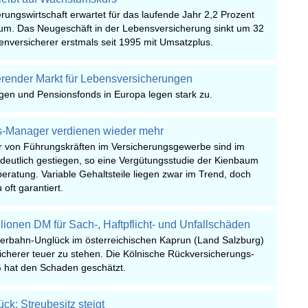
erungswirtschaft erwartet für das laufende Jahr 2,2 Prozent
um. Das Neugeschäft in der Lebensversicherung sinkt um 32
nversicherer erstmals seit 1995 mit Umsatzplus.
erender Markt für Lebensversicherungen
gen und Pensionsfonds in Europa legen stark zu.
s-Manager verdienen wieder mehr
er von Führungskräften im Versicherungsgewerbe sind im
deutlich gestiegen, so eine Vergütungsstudie der Kienbaum
ratung. Variable Gehaltsteile liegen zwar im Trend, doch
 oft garantiert.
llionen DM für Sach-, Haftpflicht- und Unfallschäden
herbahn-Unglück im österreichischen Kaprun (Land Salzburg)
icherer teuer zu stehen. Die Kölnische Rückversicherungs-
G hat den Schaden geschätzt.
k: Streubesitz steigt