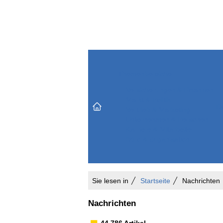
Themenbereiche
Versicherungen & Finanzen
Markt & Politik
Do
Vertrieb & Marketing
Unternehmen & Personen
Karriere & Mitarbeiter
Büro & Organisation
Sie lesen in
Startseite
Nachrichten
Nachrichten