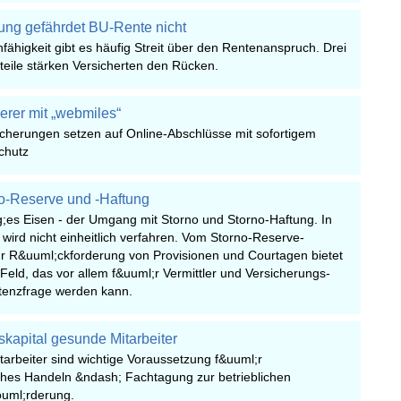
ung gefährdet BU-Rente nicht
nfähigkeit gibt es häufig Streit über den Rentenanspruch. Drei
eile stärken Versicherten den Rücken.
herer mit „webmiles“
icherungen setzen auf Online-Abschlüsse mit sofortigem
chutz
o-Reserve und -Haftung
ig;es Eisen - der Umgang mit Storno und Storno-Haftung. In
wird nicht einheitlich verfahren. Vom Storno-Reserve-
zur R&uuml;ckforderung von Provisionen und Courtagen bietet
s Feld, das vor allem f&uuml;r Vermittler und Versicherungs-
stenzfrage werden kann.
apital gesunde Mitarbeiter
arbeiter sind wichtige Voraussetzung f&uuml;r
hes Handeln &ndash; Fachtagung zur betrieblichen
uml;rderung.