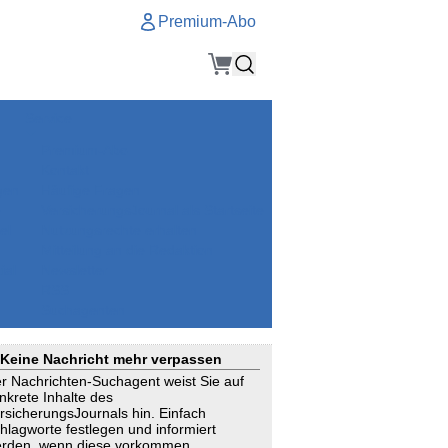
Premium-Abo
Service
Premium-Abo
Kontakt
gen
Häufige Fragen
e
VersicherungsJournal als Startseite
el
Nutzungsrechte erhalten
Mitteilung an die Redaktion
ial
Newsletter
RSS
Suchagenten
Keine Nachricht mehr verpassen
r Nachrichten-Suchagent weist Sie auf
nkrete Inhalte des
rsicherungsJournals hin. Einfach
hlagworte festlegen und informiert
rden, wenn diese vorkommen.