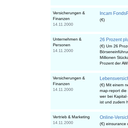
Versicherungen &
Incam FondsP
Finanzen
(€)
14.11.2000
Unternehmen &
26 Prozent pl
Personen
(€) Um 26 Proze
14.11.2000
Börseneinführu
Millionen Stück
Prozent der AWD
Versicherungen &
Lebensversic
Finanzen
(€) Mit einem n
14.11.2000
map-report die 
wer bei Kapital
ist und zudem 
Vertrieb & Marketing
Online-Versi
14.11.2000
(€) einsurance 