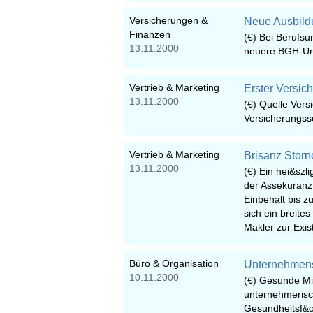
Versicherungen &
Neue Ausbild
Finanzen
(€) Bei Berufsu
13.11.2000
neuere BGH-Urt
Vertrieb & Marketing
Erster Versic
13.11.2000
(€) Quelle Vers
Versicherungss
Vertrieb & Marketing
Brisanz Storn
13.11.2000
(€) Ein hei&szl
der Assekuranz 
Einbehalt bis 
sich ein breite
Makler zur Exi
Büro & Organisation
Unternehmensk
10.11.2000
(€) Gesunde Mit
unternehmerisc
Gesundheitsf&o