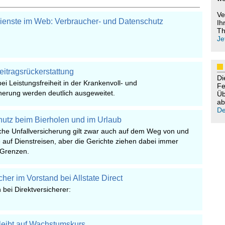
Ve
ienste im Web: Verbraucher- und Datenschutz
Ih
Th
Je
itragsrückerstattung
Di
ei Leistungsfreiheit in der Krankenvoll- und
Fe
herung werden deutlich ausgeweitet.
Üb
ab
De
hutz beim Bierholen und im Urlaub
iche Unfallversicherung gilt zwar auch auf dem Weg von und
e auf Dienstreisen, aber die Gerichte ziehen dabei immer
 Grenzen.
r im Vorstand bei Allstate Direct
bei Direktversicherer:
leibt auf Wachstumskurs