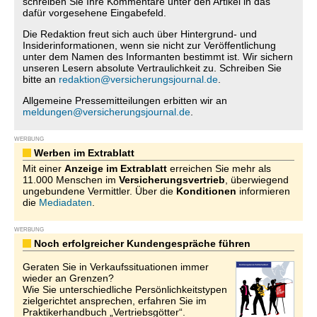
schreiben Sie Ihre Kommentare unter den Artikel in das
dafür vorgesehene Eingabefeld.
Die Redaktion freut sich auch über Hintergrund- und
Insiderinformationen, wenn sie nicht zur Veröffentlichung
unter dem Namen des Informanten bestimmt ist. Wir sichern
unseren Lesern absolute Vertraulichkeit zu. Schreiben Sie
bitte an
redaktion@versicherungsjournal.de
.
Allgemeine Pressemitteilungen erbitten wir an
meldungen@versicherungsjournal.de
.
WERBUNG
Werben im Extrablatt
Mit einer
Anzeige im Extrablatt
erreichen Sie mehr als
11.000 Menschen im
Versicherungsvertrieb
, überwiegend
ungebundene Vermittler. Über die
Konditionen
informieren
die
Mediadaten
.
WERBUNG
Noch erfolgreicher Kundengespräche führen
Geraten Sie in Verkaufssituationen immer
wieder an Grenzen?
Wie Sie unterschiedliche Persönlichkeitstypen
zielgerichtet ansprechen, erfahren Sie im
Praktikerhandbuch „Vertriebsgötter“.